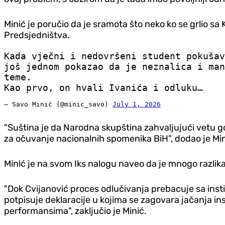
Minić je poručio da je sramota što neko ko se grlio s
Predsjedništva.
Kada vječni i nedovršeni student pokušav
još jednom pokazao da je neznalica i man
teme.
Kao prvo, on hvali Ivanića i odluku…
— Savo Minić (@minic_savo)
July 1, 2026
"Suština je da Narodna skupština zahvaljujući vetu g
za očuvanje nacionalnih spomenika BiH", dodao je Min
Minić je na svom Iks nalogu naveo da je mnogo razlika 
"Dok Cvijanović proces odlučivanja prebacuje sa inst
potpisuje deklaracije u kojima se zagovara jačanja ins
performansima", zaključio je Minić.