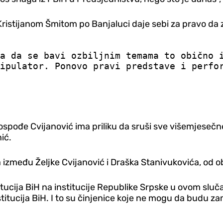
a Kristijanom Šmitom po Banjaluci daje sebi za pravo d
a da se bavi ozbiljnim temama to obično 
ipulator. Ponovo pravi predstave i perfo
ospođe Cvijanović ima priliku da sruši sve višemjesečn
ić.
između Željke Cvijanović i Draška Stanivukovića, od obr
itucija BiH na institucije Republike Srpske u ovom sl
titucija BiH. I to su činjenice koje ne mogu da budu za