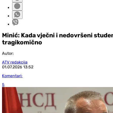
Minić: Kada vječni i nedovršeni stud
tragikomično
Autor:
ATV redakcija
01.07.2026
13:52
Komentari:
5