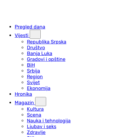
Pregled dana
Vijesti
Republika Srpska
Društvo
Banja Luka
Gradovi i opštine
BiH
Srbija
Region
Svijet
Ekonomija
Hronika
Magazin
Kultura
Scena
Nauka i tehnologija
Ljubav i seks
Zdravlje