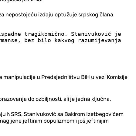
a za nepostojeću izdaju optužuje srpskog člana
ispadne tragikomično. Stanivuković je
rmanse, bez bilo kakvog razumijevanja
e manipulacije u Predsjedništvu BiH u vezi Komisije
azovanja do ozbiljnosti, ali je jedna ključna.
učaju NSRS, Stanivuković sa Bakirom Izetbegovićem
magljene jeftinim populizmom i još jeftinijim