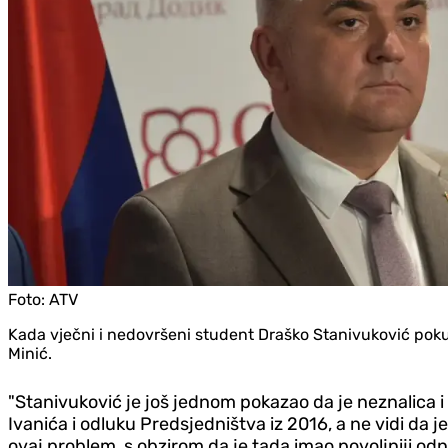
Foto:
ATV
Kada vječni i nedovršeni student Draško Stanivuković poku
Minić.
"Stanivuković je još jednom pokazao da je neznalica 
Ivanića i odluku Predsjedništva iz 2016, a ne vidi da 
ovaj problem, s obzirom da je tada imao povoljniji odn