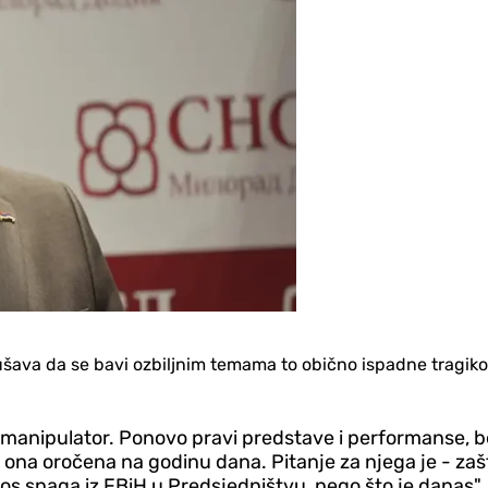
šava da se bavi ozbiljnim temama to obično ispadne tragiko
i manipulator. Ponovo pravi predstave i performanse, b
je ona oročena na godinu dana. Pitanje za njega je - za
os snaga iz FBiH u Predsjedništvu, nego što je danas", 