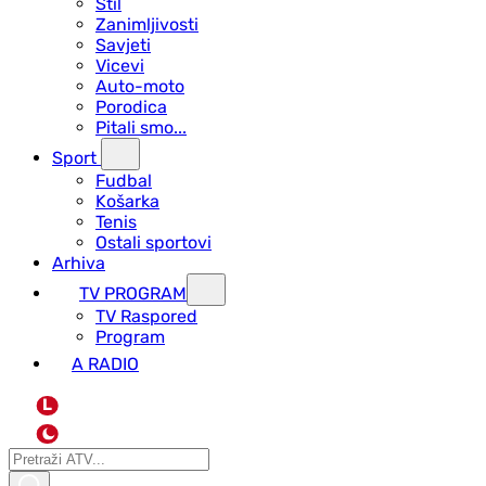
Stil
Zanimljivosti
Savjeti
Vicevi
Auto-moto
Porodica
Pitali smo...
Sport
Fudbal
Košarka
Tenis
Ostali sportovi
Arhiva
TV PROGRAM
ТV Raspored
Program
A RADIO
L