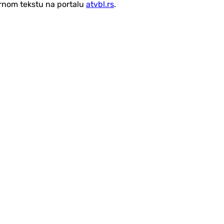
vornom tekstu na portalu
atvbl.rs
.