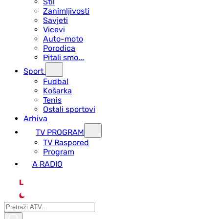
Stil
Zanimljivosti
Savjeti
Vicevi
Auto-moto
Porodica
Pitali smo...
Sport
Fudbal
Košarka
Tenis
Ostali sportovi
Arhiva
TV PROGRAM
ТV Raspored
Program
A RADIO
L