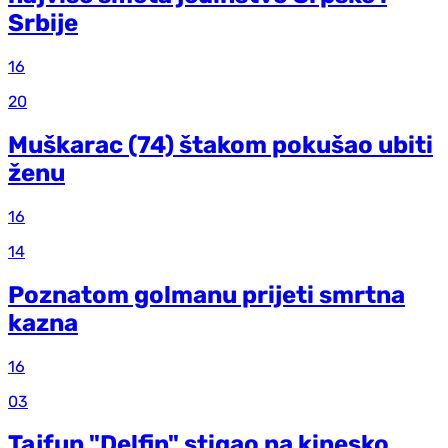
Srbije
16
20
Muškarac (74) štakom pokušao ubiti
ženu
16
14
Poznatom golmanu prijeti smrtna
kazna
16
03
Tajfun "Delfin" stigao na kinesko