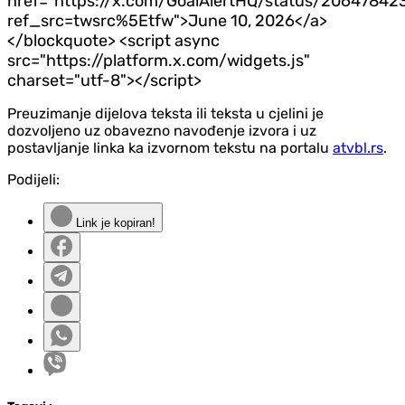
href="https://x.com/GoalAlertHQ/status/2064784
ref_src=twsrc%5Etfw">June 10, 2026</a>
</blockquote> <script async
src="https://platform.x.com/widgets.js"
charset="utf-8"></script>
Preuzimanje dijelova teksta ili teksta u cjelini je
dozvoljeno uz obavezno navođenje izvora i uz
postavljanje linka ka izvornom tekstu na portalu
atvbl.rs
.
Podijeli:
Link je kopiran!