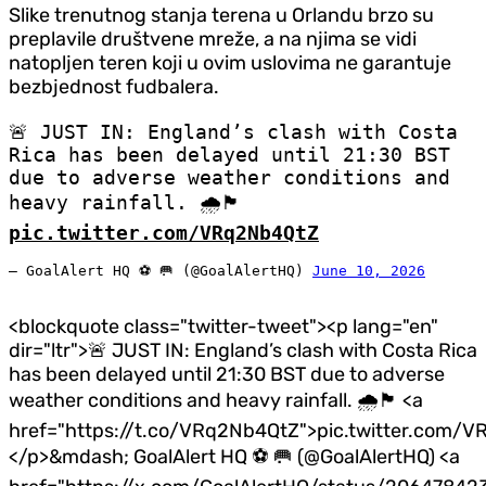
Slike trenutnog stanja terena u Orlandu brzo su
preplavile društvene mreže, a na njima se vidi
natopljen teren koji u ovim uslovima ne garantuje
bezbjednost fudbalera.
🚨 JUST IN: England’s clash with Costa
Rica has been delayed until 21:30 BST
due to adverse weather conditions and
heavy rainfall. 🌧️🏴
pic.twitter.com/VRq2Nb4QtZ
— GoalAlert HQ ⚽️ 🥅 (@GoalAlertHQ)
June 10, 2026
<blockquote class="twitter-tweet"><p lang="en"
dir="ltr">🚨 JUST IN: England’s clash with Costa Rica
has been delayed until 21:30 BST due to adverse
weather conditions and heavy rainfall. 🌧️🏴 <a
href="https://t.co/VRq2Nb4QtZ">pic.twitter.com/
</p>&mdash; GoalAlert HQ ⚽️ 🥅 (@GoalAlertHQ) <a