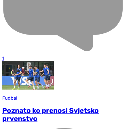
1
Fudbal
Poznato ko prenosi Svjetsko
prvenstvo