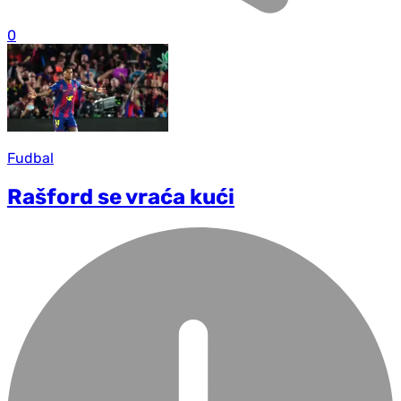
0
Fudbal
Rašford se vraća kući