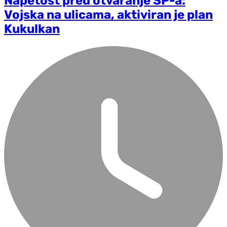
Napetost pred otvaranje SP-a:
Vojska na ulicama, aktiviran je plan
Kukulkan