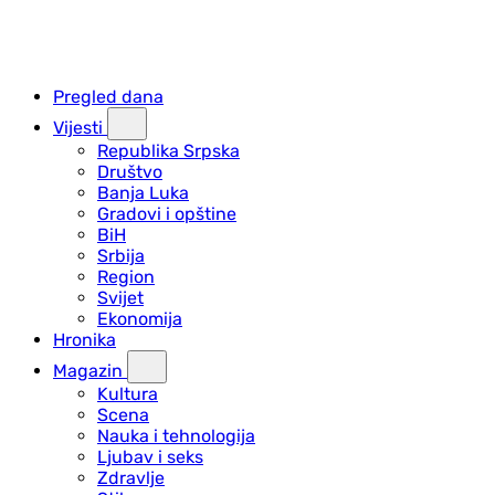
Pregled dana
Vijesti
Republika Srpska
Društvo
Banja Luka
Gradovi i opštine
BiH
Srbija
Region
Svijet
Ekonomija
Hronika
Magazin
Kultura
Scena
Nauka i tehnologija
Ljubav i seks
Zdravlje