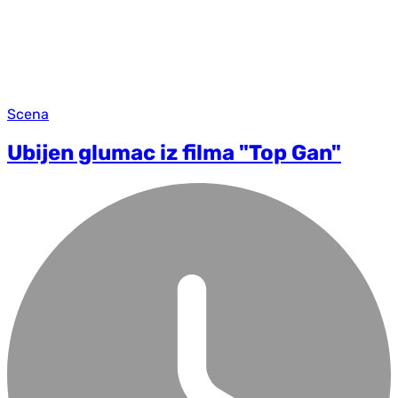
Scena
Ubijen glumac iz filma "Top Gan"