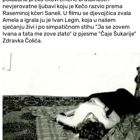
nevjerovatne ljubavi koju je Kečo razvio prema
Raseminoj kćeri Saneli. U filmu se d‌jevojčica zvala
Amela a igrala ju je Ivan Legin, koja u našem
sjećanju živi i po simpatičnom stihu "Ja se zovem
Ivana a tata me zove zlato“ iz pjesme "Čaje Šukarije"
Zdravka Čolića.