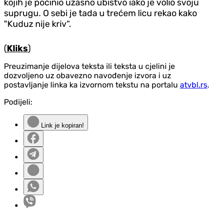
kojih je počinio užasno ubistvo iako je volio svoju
suprugu. O sebi je tada u trećem licu rekao kako
"Kuduz nije kriv“.
(
Kliks
)
Preuzimanje dijelova teksta ili teksta u cjelini je
dozvoljeno uz obavezno navođenje izvora i uz
postavljanje linka ka izvornom tekstu na portalu
atvbl.rs
.
Podijeli:
Link je kopiran!