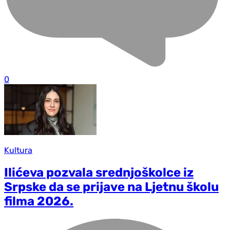
0
Kultura
Ilićeva pozvala srednjoškolce iz
Srpske da se prijave na Ljetnu školu
filma 2026.