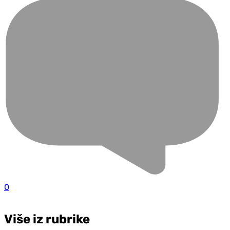
0
Više iz rubrike