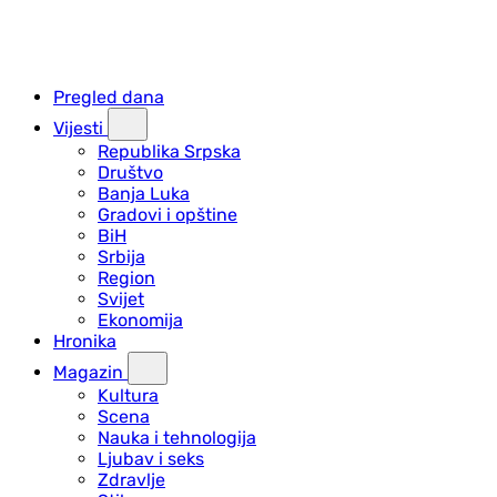
Pregled dana
Vijesti
Republika Srpska
Društvo
Banja Luka
Gradovi i opštine
BiH
Srbija
Region
Svijet
Ekonomija
Hronika
Magazin
Kultura
Scena
Nauka i tehnologija
Ljubav i seks
Zdravlje