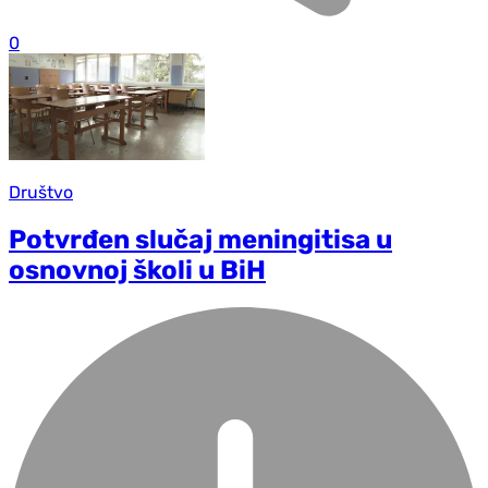
0
Društvo
Potvrđen slučaj meningitisa u
osnovnoj školi u BiH