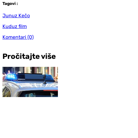
Tag
ovi
:
Junuz Kečo
Kuduz film
Komentari
(0)
Pročitajte više