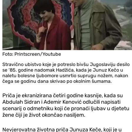
Foto:
Printscreen/Youtube
Stravično ubistvo koje je potreslo bivšu Jugoslaviju desilo
se ‘85. godine nadomak Hadžića, kada je Junuz Kečo u
naletu bolesne ljubomore usmrtio suprugu nožem, nakon
čega se godinu dana skrivao po okolnim šumama.
Priča je ekranizirana četiri godine kasnije, kada su
Abdulah Sidran i Ademir Kenović odlučili napisati
scenarij o odmetniku koji će pronaći ljubav u d‌jetetu
žene čiji je život okončao nasiljem.
Nevjerovatna životna priča Junuza Keče, koji je u