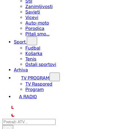
Stil
Zanimljivosti
Savjeti
Vicevi
Auto-moto
Porodica
Pitali smo...
Sport
Fudbal
Košarka
Tenis
Ostali sportovi
Arhiva
TV PROGRAM
ТV Raspored
Program
A RADIO
L