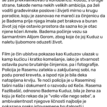
strane, takođe nema nekih velikih ambicija, pa želi
voditi građevinske poslove i živjeti mirno u krugu
porodice, koju je zasnovao ne mareći za činjenicu da
je Badema prije njega imala pet brakova a buran
život joj nije ostavio prostora da sazna ko je otac
njene kćeri Amele. Badema počinje vezu sa
šarmantnim Alijom Gorom, zbog koje će joj Kuduz u
naletu ljubomore oduzeti život.
Film je čin ubistva pokazao kao Kuduzov ulazak u
kamp kućicu i kratko komešanje, iako je stvarnost
ostavila puno brutalnije činjenice, pa i fotografije.
Policija je Rasemu zatekla u zaključanoj sobi, na
podu pored kreveta, a ispod nje je bila deka
natopljena krvlju. Te noći policija je u Raseminoj
tašni našla i dokument o razvodu od Keče. Rasema
Fazlibašić, odnosno Badema Kuduz, bila je žena za
koju je Kečo rekao da je "volio više nego sebe“, a
ambivalentnost njegove ličnosti najbolje je
pokazana preko istovremene brutalnosti i