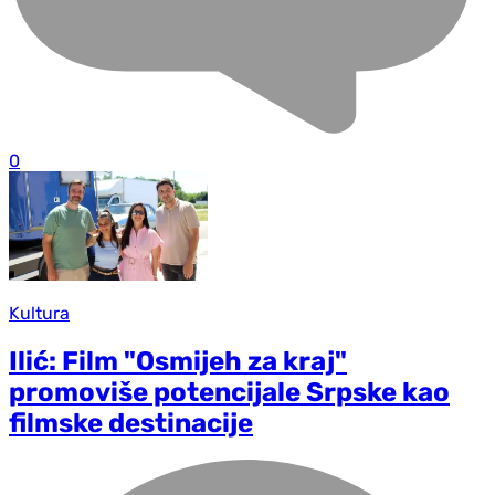
0
Kultura
Ilić: Film "Osmijeh za kraj"
promoviše potencijale Srpske kao
filmske destinacije