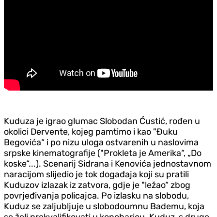
Kuduza je igrao glumac Slobodan Ćustić, rođen u
okolici Dervente, kojeg pamtimo i kao "Đuku
Begovića“ i po nizu uloga ostvarenih u naslovima
srpske kinematografije ("Prokleta je Amerika“, „Do
koske“...). Scenarij Sidrana i Kenovića jednostavnom
naracijom slijedio je tok događaja koji su pratili
Kuduzov izlazak iz zatvora, gd‌je je "ležao“ zbog
povrjeđivanja policajca. Po izlasku na slobodu,
Kuduz se zaljubljuje u slobodoumnu Bademu, koja
se želi prekvalifikovati u konobaricu. Kuduz, s druge