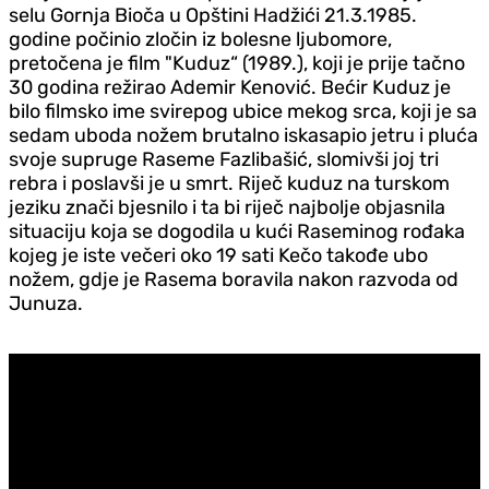
selu Gornja Bioča u Opštini Hadžići 21.3.1985.
godine počinio zločin iz bolesne ljubomore,
pretočena je film "Kuduz“ (1989.), koji je prije tačno
30 godina režirao Ademir Kenović. Bećir Kuduz je
bilo filmsko ime svirepog ubice mekog srca, koji je sa
sedam uboda nožem brutalno iskasapio jetru i pluća
svoje supruge Raseme Fazlibašić, slomivši joj tri
rebra i poslavši je u smrt. Riječ kuduz na turskom
jeziku znači bjesnilo i ta bi riječ najbolje objasnila
situaciju koja se dogodila u kući Raseminog rođaka
kojeg je iste večeri oko 19 sati Kečo takođe ubo
nožem, gd‌je je Rasema boravila nakon razvoda od
Junuza.