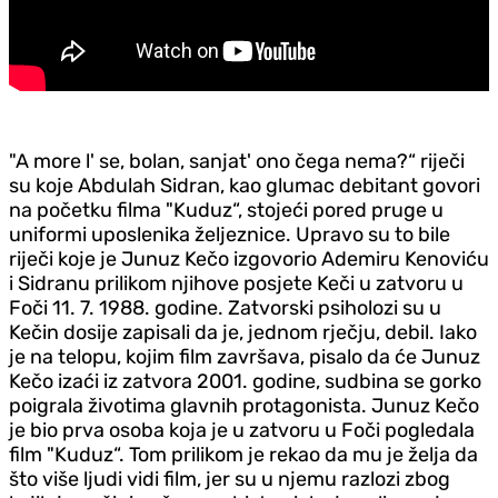
"A more l' se, bolan, sanjat' ono čega nema?“ riječi
su koje Abdulah Sidran, kao glumac debitant govori
na početku filma "Kuduz“, stojeći pored pruge u
uniformi uposlenika željeznice. Upravo su to bile
riječi koje je Junuz Kečo izgovorio Ademiru Kenoviću
i Sidranu prilikom njihove posjete Keči u zatvoru u
Foči 11. 7. 1988. godine. Zatvorski psiholozi su u
Kečin dosije zapisali da je, jednom rječju, debil. Iako
je na telopu, kojim film završava, pisalo da će Junuz
Kečo izaći iz zatvora 2001. godine, sudbina se gorko
poigrala životima glavnih protagonista. Junuz Kečo
je bio prva osoba koja je u zatvoru u Foči pogledala
film "Kuduz“. Tom prilikom je rekao da mu je želja da
što više ljudi vidi film, jer su u njemu razlozi zbog