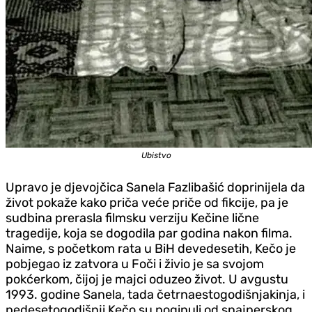
Ubistvo
Upravo je d‌jevojčica Sanela Fazlibašić doprinijela da
život pokaže kako priča veće priče od fikcije, pa je
sudbina prerasla filmsku verziju Kečine lične
tragedije, koja se dogodila par godina nakon filma.
Naime, s početkom rata u BiH devedesetih, Kečo je
pobjegao iz zatvora u Foči i živio je sa svojom
pokćerkom, čijoj je majci oduzeo život. U avgustu
1993. godine Sanela, tada četrnaestogodišnjakinja, i
pedesetogodišnji Kečo su poginuli od snajperskog