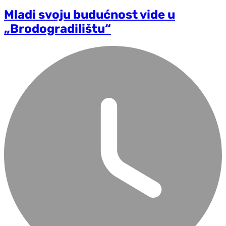
Mladi svoju budućnost vide u
„Brodogradilištu“