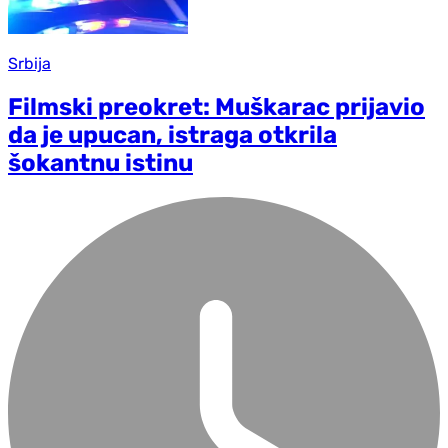
Srbija
Filmski preokret: Muškarac prijavio
da je upucan, istraga otkrila
šokantnu istinu