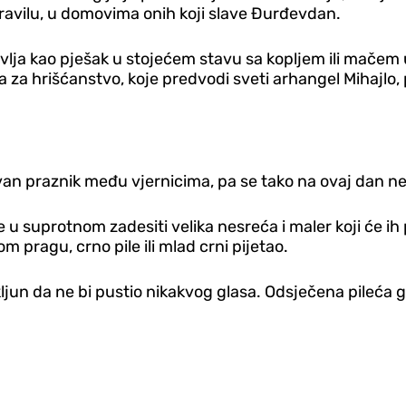
pravilu, u domovima onih koji slave Đurđevdan.
vlja kao pješak u stojećem stavu sa kopljem ili mače
 za hrišćanstvo, koje predvodi sveti arhangel Mihajlo, 
an praznik među vjernicima, pa se tako na ovaj dan ne r
e u suprotnom zadesiti velika nesreća i maler koji će ih 
m pragu, crno pile ili mlad crni pijetao.
ljun da ne bi pustio nikakvog glasa. Odsječena pileća 