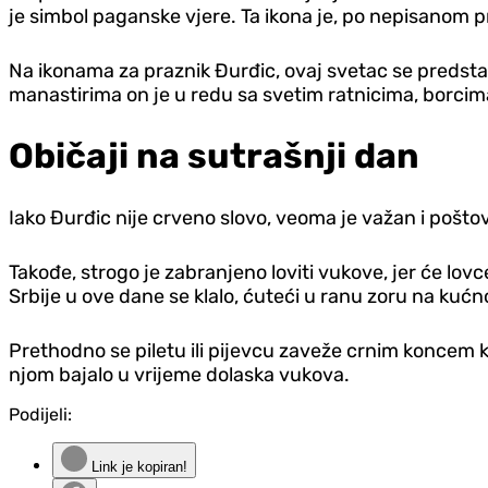
je simbol paganske vjere. Ta ikona je, po nepisanom 
Na ikonama za praznik Đurđic, ovaj svetac se predsta
manastirima on je u redu sa svetim ratnicima, borcima
Običaji na sutrašnji dan
Iako Đurđic nije crveno slovo, veoma je važan i poštov
Takođe, strogo je zabranjeno loviti vukove, jer će lovc
Srbije u ove dane se klalo, ćuteći u ranu zoru na kućno
Prethodno se piletu ili pijevcu zaveže crnim koncem k
njom bajalo u vrijeme dolaska vukova.
Podijeli:
Link je kopiran!