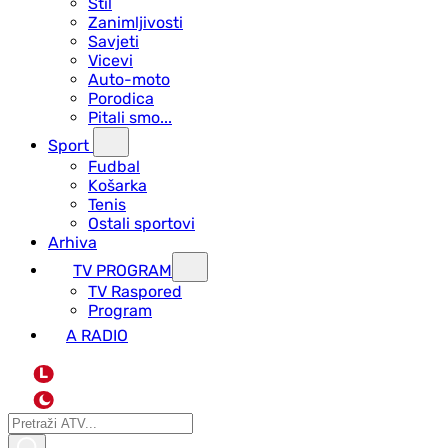
Stil
Zanimljivosti
Savjeti
Vicevi
Auto-moto
Porodica
Pitali smo...
Sport
Fudbal
Košarka
Tenis
Ostali sportovi
Arhiva
TV PROGRAM
ТV Raspored
Program
A RADIO
L