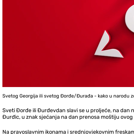
Svetog Georgija ili svetog Đorđe/Đurađa - kako u narodu z
Sveti Đorđe ili Đurđevdan slavi se u proljeće, na dan
Đurđic, u znak sjećanja na dan prenosa moštiju ovog s
Na pravoslavnim ikonama i srednjovjekovnim freskama