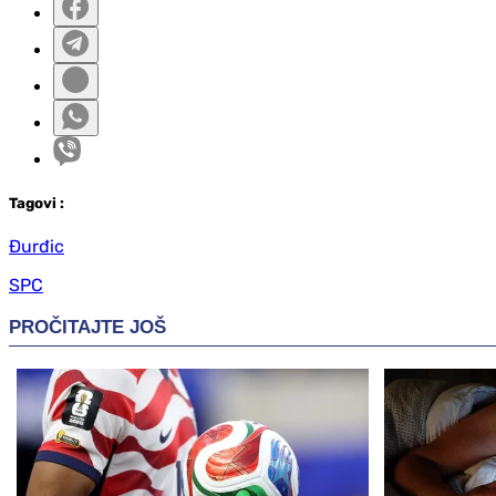
Tag
ovi
:
Đurđic
SPC