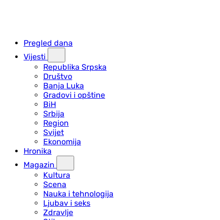
Pregled dana
Vijesti
Republika Srpska
Društvo
Banja Luka
Gradovi i opštine
BiH
Srbija
Region
Svijet
Ekonomija
Hronika
Magazin
Kultura
Scena
Nauka i tehnologija
Ljubav i seks
Zdravlje