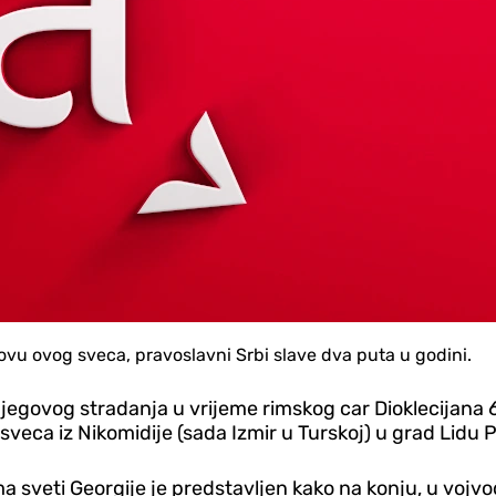
ovu ovog sveca, pravoslavni Srbi slave dva puta u godini.
 njegovog stradanja u vrijeme rimskog car Dioklecijana 
veca iz Nikomidije (sada Izmir u Turskoj) u grad Lidu P
 sveti Georgije je predstavljen kako na konju, u vojv