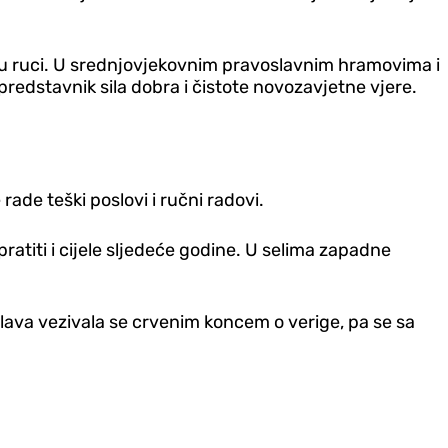
m u ruci. U srednjovjekovnim pravoslavnim hramovima i
predstavnik sila dobra i čistote novozavjetne vjere.
ade teški poslovi i ručni radovi.
pratiti i cijele sljedeće godine. U selima zapadne
glava vezivala se crvenim koncem o verige, pa se sa