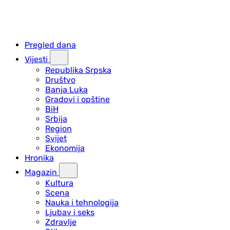
Pregled dana
Vijesti
Republika Srpska
Društvo
Banja Luka
Gradovi i opštine
BiH
Srbija
Region
Svijet
Ekonomija
Hronika
Magazin
Kultura
Scena
Nauka i tehnologija
Ljubav i seks
Zdravlje