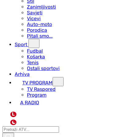
Stil
Zanimljivosti
Savjeti
Vicevi
Auto-moto
Porodica
Pitali smo...
Sport
Fudbal
Košarka
Tenis
Ostali sportovi
Arhiva
TV PROGRAM
ТV Raspored
Program
A RADIO
L