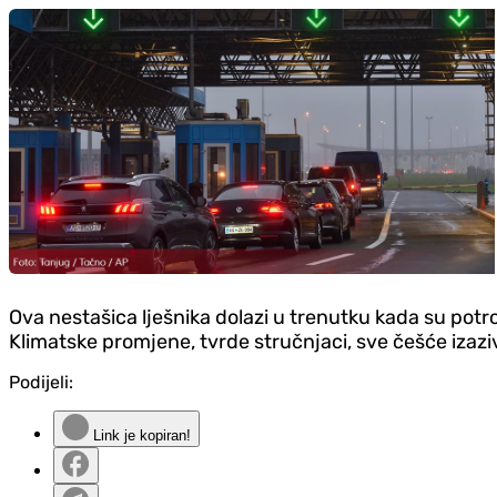
Ova nestašica lješnika dolazi u trenutku kada su potr
Klimatske promjene, tvrde stručnjaci, sve češće izazi
Podijeli:
Link je kopiran!