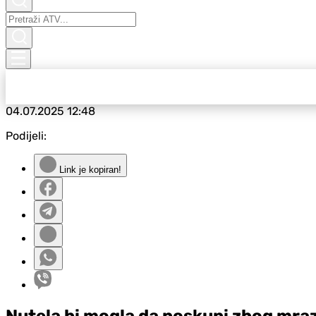
04.07.2025
12:48
Podijeli:
Link je kopiran!
Nutela bi mogla da poskupi zbog mraz