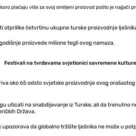
oro plaćaju više za svoj omiljeni proizvod pošto je najjači p
ti otprilike četvrtinu ukupne turske proizvodnje lješnik
 godišnje proizvede milione tegli ovog namaza.
Festivali na tvrđavama svjetionici savremene kultur
kriva oko 65 odsto svjetske proizvodnje ovog orašastog 
uticati na snabdijevanje iz Turske, ali da trenutno n
meričkih Država.
 upozorava da globalno tržište lješnika ne može u potp