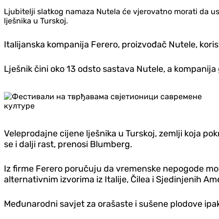
Ljubitelji slatkog namaza Nutela će vjerovatno morati da usk
lješnika u Turskoj.
Italijanska kompanija Ferero, proizvođač Nutele, koris
Lješnik čini oko 13 odsto sastava Nutele, a kompanija
Veleprodajne cijene lješnika u Turskoj, zemlji koja po
se i dalji rast, prenosi Blumberg.
Iz firme Ferero poručuju da vremenske nepogode mogu 
alternativnim izvorima iz Italije, Čilea i Sjedinjenih A
Međunarodni savjet za orašaste i sušene plodove ipak