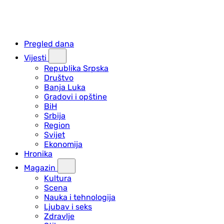
Pregled dana
Vijesti
Republika Srpska
Društvo
Banja Luka
Gradovi i opštine
BiH
Srbija
Region
Svijet
Ekonomija
Hronika
Magazin
Kultura
Scena
Nauka i tehnologija
Ljubav i seks
Zdravlje