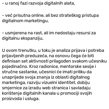
- u ranoj fazi razvoja digitalnih alata,
- već prisutna online, ali bez strateškog pristupa
digitalnom marketingu,
- usmjerena na rast, ali im nedostaju resursi za
digitalnu ekspanziju,
U ovom trenutku, u toku je analiza prijava i potreba
prijavljenih preduzeća, na osnovu čega će biti
definisan set aktivnosti prilagođen svakom učesniku
pojedinačno. Kroz radionice, mentorske sesije i
stručne sastanke, učesnici će imati priliku da
unaprijede svoja znanja iz oblasti digitalnog
marketinga, razviju vizuelni identitet, dobiju
smjernice za izradu web stranica i savladaju
korištenje digitalnih kanala u promociji svojih
proizvoda i usluga.