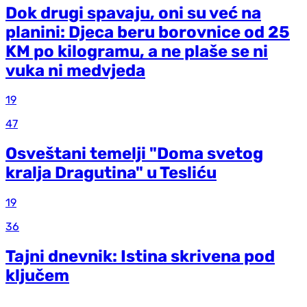
Dok drugi spavaju, oni su već na
planini: Djeca beru borovnice od 25
KM po kilogramu, a ne plaše se ni
vuka ni medvjeda
19
47
Osveštani temelji "Doma svetog
kralja Dragutina" u Tesliću
19
36
Tajni dnevnik: Istina skrivena pod
ključem