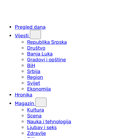
Pregled dana
Vijesti
Republika Srpska
Društvo
Banja Luka
Gradovi i opštine
BiH
Srbija
Region
Svijet
Ekonomija
Hronika
Magazin
Kultura
Scena
Nauka i tehnologija
Ljubav i seks
Zdravlje