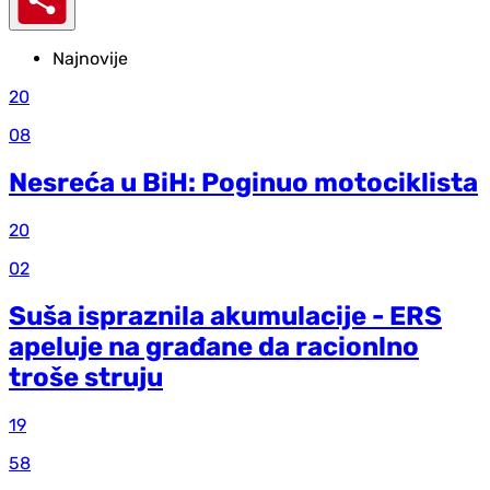
Najnovije
20
08
Nesreća u BiH: Poginuo motociklista
20
02
Suša ispraznila akumulacije - ERS
apeluje na građane da racionlno
troše struju
19
58