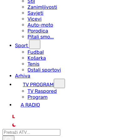
Stil
Zanimljivosti
Savjeti
Vicevi
Auto-moto
Porodica
Pitali smo...
Sport
Fudbal
Košarka
Tenis
Ostali sportovi
Arhiva
TV PROGRAM
ТV Raspored
Program
A RADIO
L