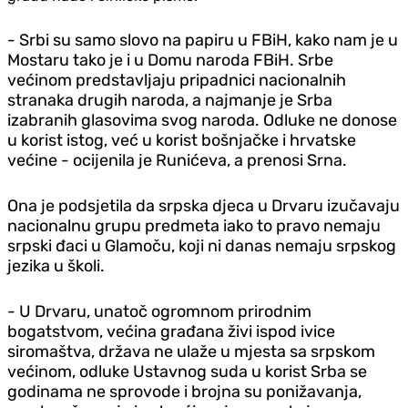
- Srbi su samo slovo na papiru u FBiH, kako nam je u
Mostaru tako je i u Domu naroda FBiH. Srbe
većinom predstavljaju pripadnici nacionalnih
stranaka drugih naroda, a najmanje je Srba
izabranih glasovima svog naroda. Odluke ne donose
u korist istog, već u korist bošnjačke i hrvatske
većine - ocijenila je Runićeva, a prenosi Srna.
Ona je podsjetila da srpska djeca u Drvaru izučavaju
nacionalnu grupu predmeta iako to pravo nemaju
srpski đaci u Glamoču, koji ni danas nemaju srpskog
jezika u školi.
- U Drvaru, unatoč ogromnom prirodnim
bogatstvom, većina građana živi ispod ivice
siromaštva, država ne ulaže u mjesta sa srpskom
većinom, odluke Ustavnog suda u korist Srba se
godinama ne sprovode i brojna su ponižavanja,