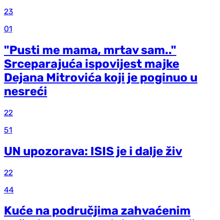
23
01
"Pusti me mama, mrtav sam.."
Srceparajuća ispovijest majke
Dejana Mitrovića koji je poginuo u
nesreći
22
51
UN upozorava: ISIS je i dalje živ
22
44
Kuće na područjima zahvaćenim