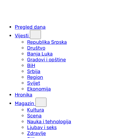
Pregled dana
Vijesti
Republika Srpska
Društvo
Banja Luka
Gradovi i opštine
BiH
Srbija
Region
Svijet
Ekonomija
Hronika
Magazin
Kultura
Scena
Nauka i tehnologija
Ljubav i seks
Zdravlje