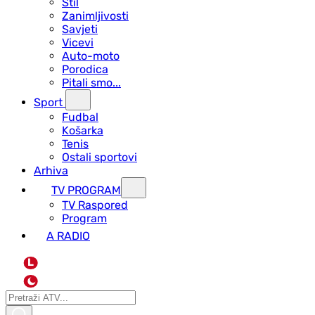
Stil
Zanimljivosti
Savjeti
Vicevi
Auto-moto
Porodica
Pitali smo...
Sport
Fudbal
Košarka
Tenis
Ostali sportovi
Arhiva
TV PROGRAM
ТV Raspored
Program
A RADIO
L