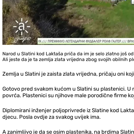
Narod u Slatini kod Laktaša priča da im je selo zlatno još od
Ali jeste da je ta zemlja zlata vrijedna zbog svojih obilnih p
Zemlja u Slatini je zaista zlata vrijedna, pričaju oni koj
Gotovo pred svakom kućom u Slatini su plastenici. U n
povrća. Plastenici su njihove male porodične firme ko
Diplomirani inženjer poljoprivrede iz Slatine kod Lakt
djecu. Posla ovdje za svakog uvijek ima.
A zanimljivo je da se osim plastenika, na brdima Slati