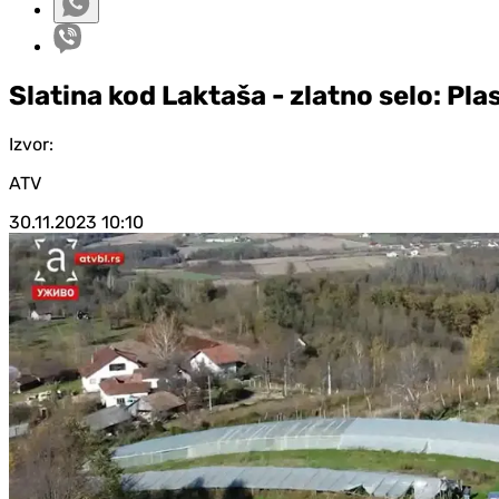
Slatina kod Laktaša - zlatno selo: P
Izvor:
ATV
30.11.2023
10:10