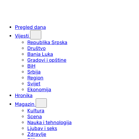
Pregled dana
Vijesti
Republika Srpska
Društvo
Banja Luka
Gradovi i opštine
BiH
Srbija
Region
Svijet
Ekonomija
Hronika
Magazin
Kultura
Scena
Nauka i tehnologija
Ljubav i seks
Zdravlje