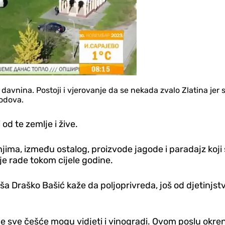
 davnina. Postoji i vjerovanje da se nekada zvalo Zlatina jer s
lodova.
i od te zemlje i žive.
jima, između ostalog, proizvode jagode i paradajz koji 
je rade tokom cijele godine.
aša Draško Bašić kaže da poljoprivreda, još od djetinjs
ne sve češće mogu vidjeti i vinogradi. Ovom poslu okren