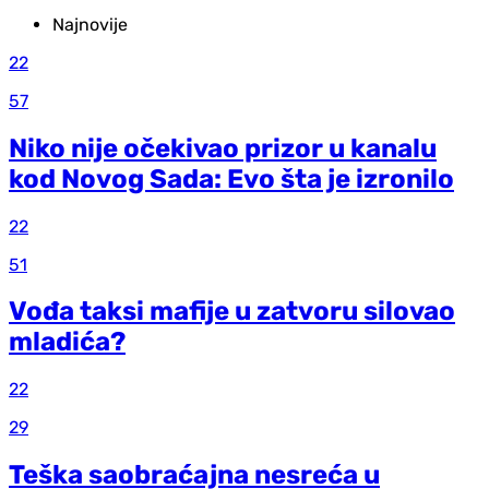
Najnovije
22
57
Niko nije očekivao prizor u kanalu
kod Novog Sada: Evo šta je izronilo
22
51
Vođa taksi mafije u zatvoru silovao
mladića?
22
29
Teška saobraćajna nesreća u