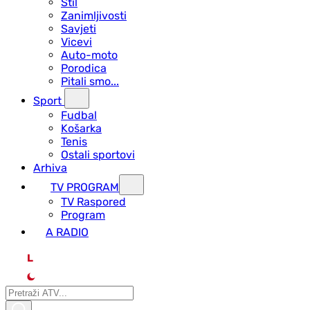
Stil
Zanimljivosti
Savjeti
Vicevi
Auto-moto
Porodica
Pitali smo...
Sport
Fudbal
Košarka
Tenis
Ostali sportovi
Arhiva
TV PROGRAM
ТV Raspored
Program
A RADIO
L