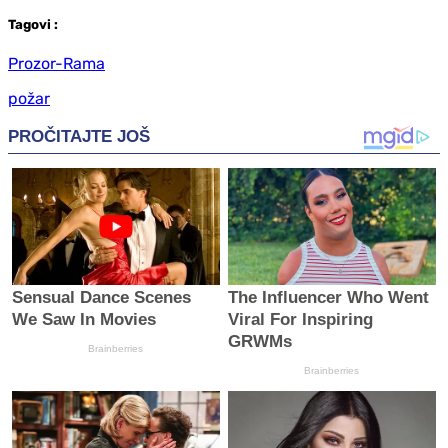
Tag
ovi
:
Prozor-Rama
požar