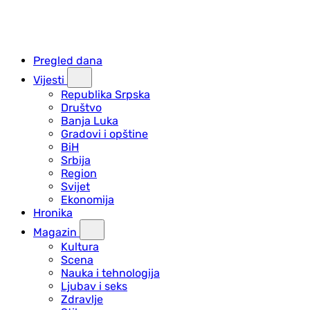
Pregled dana
Vijesti
Republika Srpska
Društvo
Banja Luka
Gradovi i opštine
BiH
Srbija
Region
Svijet
Ekonomija
Hronika
Magazin
Kultura
Scena
Nauka i tehnologija
Ljubav i seks
Zdravlje