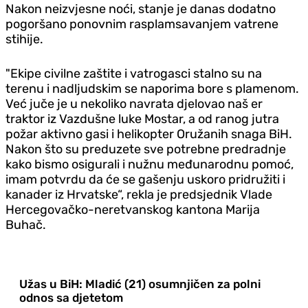
Nakon neizvjesne noći, stanje je danas dodatno
pogoršano ponovnim rasplamsavanjem vatrene
stihije.
"Ekipe civilne zaštite i vatrogasci stalno su na
terenu i nadljudskim se naporima bore s plamenom.
Već juče je u nekoliko navrata djelovao naš er
traktor iz Vazdušne luke Mostar, a od ranog jutra
požar aktivno gasi i helikopter Oružanih snaga BiH.
Nakon što su preduzete sve potrebne predradnje
kako bismo osigurali i nužnu međunarodnu pomoć,
imam potvrdu da će se gašenju uskoro pridružiti i
kanader iz Hrvatske“, rekla je predsjednik Vlade
Hercegovačko-neretvanskog kantona Marija
Buhač.
Užas u BiH: Mladić (21) osumnjičen za polni
odnos sa djetetom