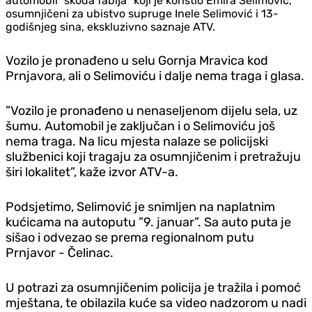
automobil ”škoda fabija” koji je koristio Emira Selimović,
osumnjičeni za ubistvo supruge Inele Selimović i 13-
godišnjeg sina, ekskluzivno saznaje ATV.
Vozilo je pronađeno u selu Gornja Mravica kod
Prnjavora, ali o Selimoviću i dalje nema traga i glasa.
”Vozilo je pronađeno u nenaseljenom dijelu sela, uz
šumu. Automobil je zaključan i o Selimoviću još
nema traga. Na licu mjesta nalaze se policijski
službenici koji tragaju za osumnjičenim i pretražuju
širi lokalitet”, kaže izvor ATV-a.
Podsjetimo, Selimović je snimljen na naplatnim
kućicama na autoputu ”9. januar”. Sa auto puta je
sišao i odvezao se prema regionalnom putu
Prnjavor - Čelinac.
U potrazi za osumnjičenim policija je tražila i pomoć
mještana, te obilazila kuće sa video nadzorom u nadi