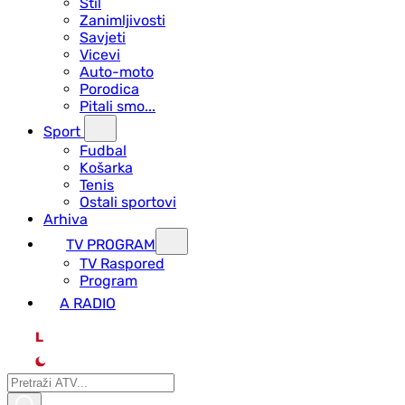
Stil
Zanimljivosti
Savjeti
Vicevi
Auto-moto
Porodica
Pitali smo...
Sport
Fudbal
Košarka
Tenis
Ostali sportovi
Arhiva
TV PROGRAM
ТV Raspored
Program
A RADIO
L