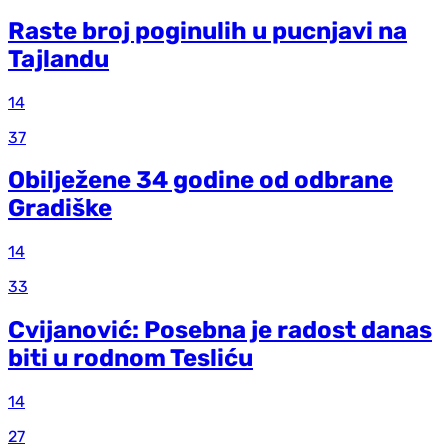
Raste broj poginulih u pucnjavi na
Tajlandu
14
37
Obilježene 34 godine od odbrane
Gradiške
14
33
Cvijanović: Posebna je radost danas
biti u rodnom Tesliću
14
27