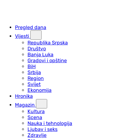
Pregled dana
Vijesti
Republika Srpska
Društvo
Banja Luka
Gradovi i opštine
BiH
Srbija
Region
Svijet
Ekonomija
Hronika
Magazin
Kultura
Scena
Nauka i tehnologija
Ljubav i seks
Zdravlje