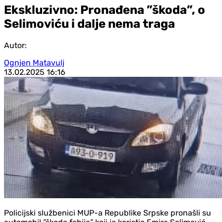
Ekskluzivno: Pronađena ”škoda”, o
Selimoviću i dalje nema traga
Autor:
Ognjen Matavulj
13.02.2025
16:16
Policijski službenici MUP-a Republike Srpske pronašli su