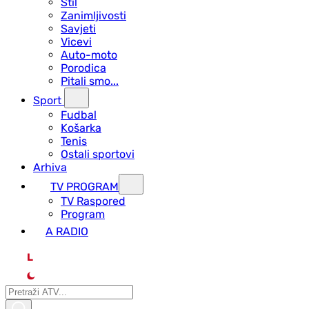
Stil
Zanimljivosti
Savjeti
Vicevi
Auto-moto
Porodica
Pitali smo...
Sport
Fudbal
Košarka
Tenis
Ostali sportovi
Arhiva
TV PROGRAM
ТV Raspored
Program
A RADIO
L