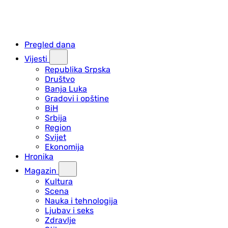
Pregled dana
Vijesti
Republika Srpska
Društvo
Banja Luka
Gradovi i opštine
BiH
Srbija
Region
Svijet
Ekonomija
Hronika
Magazin
Kultura
Scena
Nauka i tehnologija
Ljubav i seks
Zdravlje