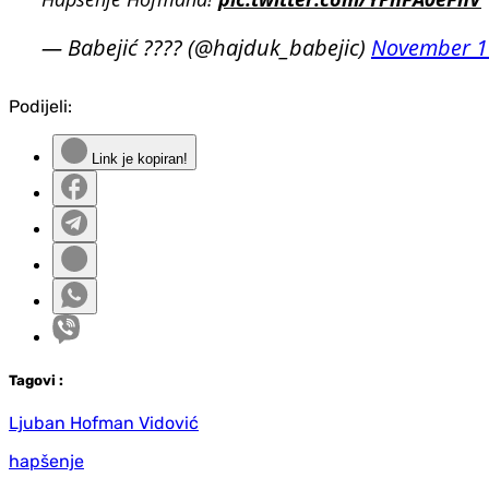
— Babejić ???? (@hajduk_babejic)
November 1
Podijeli:
Link je kopiran!
Tag
ovi
:
Ljuban Hofman Vidović
hapšenje