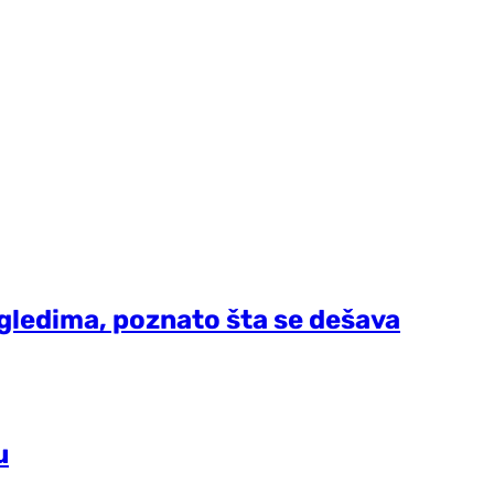
regledima, poznato šta se dešava
u