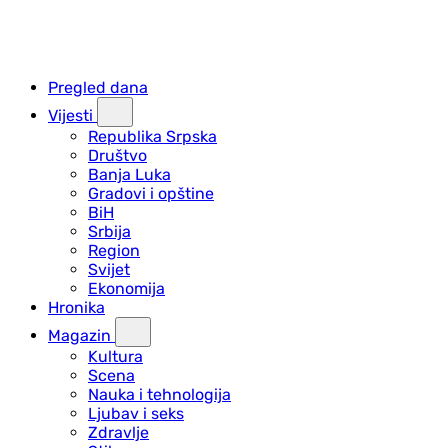
Pregled dana
Vijesti
Republika Srpska
Društvo
Banja Luka
Gradovi i opštine
BiH
Srbija
Region
Svijet
Ekonomija
Hronika
Magazin
Kultura
Scena
Nauka i tehnologija
Ljubav i seks
Zdravlje