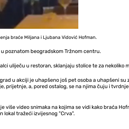
enja braće Miljana i Ljubana Vidović Hofman.
u u poznatom beogradskom Tržnom centru.
lci uliječu u restoran, sklanjaju stolice te za nekoli
ograd u akciji je uhapšeno još pet osoba a uhapšeni su
, prijetnje, a, pored ostalog, se na njima čuju i tvrdnje
e više video snimaka na kojima se vidi kako braća Hofma
lokal tražeći izvijesnog "Crva".