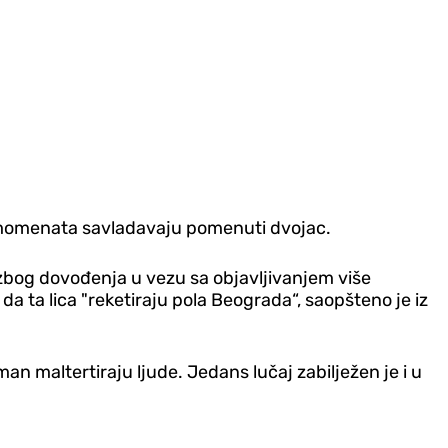
ko momenata savladavaju pomenuti dvojac.
 zbog dovođenja u vezu sa objavljivanjem više
 da ta lica "reketiraju pola Beograda“, saopšteno je iz
n maltertiraju ljude. Jedans lučaj zabilježen je i u