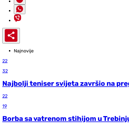
Najnovije
22
32
Najbolji teniser svijeta završio na p
22
19
Borba sa vatrenom stihijom u Trebinj