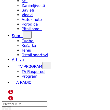
Stil
Zanimljivosti
Savjeti
Vicevi
Auto-moto
Porodica
Pitali smo...
Sport
Fudbal
Košarka
Tenis
Ostali sportovi
Arhiva
TV PROGRAM
ТV Raspored
Program
A RADIO
L