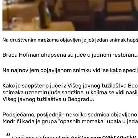
Na društvenim mrežama objavljen je još jedan snimak hapš
Braća Hofman uhapšena su juče u jednom restoran
Na najnovijem objavljenom snimku vidi se kako specija
Kako je saopšteno juče iz Višeg javnog tužilaštva Be
snimaka uznemirujuće sadržine, u kojima se vidi nasilje
Višeg javnog tužilaštva u Beogradu.
Podsjećamo, posljednjih nekoliko sedmica objavljeno j
Modriči kada je grupa "opasnih momaka" upala u jedan 
Hapšenje Hofmana!
pic.twitter.com/YPhFA0eFhV