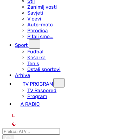
Stil
Zanimljivosti
Savjeti
Vicevi
Auto-moto
Porodica
Pitali smo...
Sport
Fudbal
Košarka
Tenis
Ostali sportovi
Arhiva
TV PROGRAM
ТV Raspored
Program
A RADIO
L