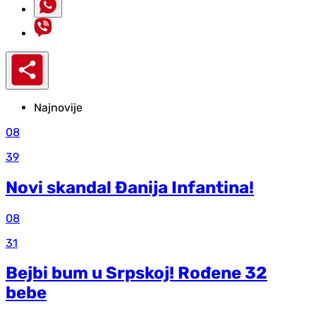
Najnovije
08
39
Novi skandal Đanija Infantina!
08
31
Bejbi bum u Srpskoj! Rođene 32
bebe