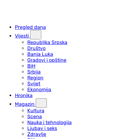
Pregled dana
Vijesti
Republika Srpska
Društvo
Banja Luka
Gradovi i opštine
BiH
Srbija
Region
Svijet
Ekonomija
Hronika
Magazin
Kultura
Scena
Nauka i tehnologija
Ljubav i seks
Zdravlje