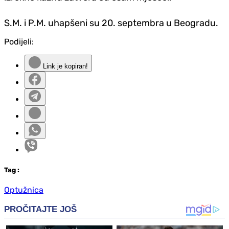
S.M. i P.M. uhapšeni su 20. septembra u Beogradu.
Podijeli:
Link je kopiran!
Tag
:
Optužnica