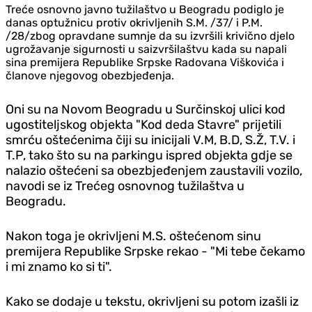
Treće osnovno javno tužilaštvo u Beogradu podiglo je
danas optužnicu protiv okrivljenih S.M. /37/ i P.M.
/28/zbog opravdane sumnje da su izvršili krivično djelo
ugrožavanje sigurnosti u saizvršilaštvu kada su napali
sina premijera Republike Srpske Radovana Viškovića i
članove njegovog obezbjeđenja.
Oni su na Novom Beogradu u Surčinskoj ulici kod
ugostiteljskog objekta "Kod deda Stavre" prijetili
smrću oštećenima čiji su inicijali V.M, B.D, S.Ž, T.V. i
T.P, tako što su na parkingu ispred objekta gdje se
nalazio oštećeni sa obezbjeđenjem zaustavili vozilo,
navodi se iz Trećeg osnovnog tužilaštva u
Beogradu.
Nakon toga je okrivljeni M.S. oštećenom sinu
premijera Republike Srpske rekao - "Mi tebe čekamo
i mi znamo ko si ti".
Kako se dodaje u tekstu, okrivljeni su potom izašli iz