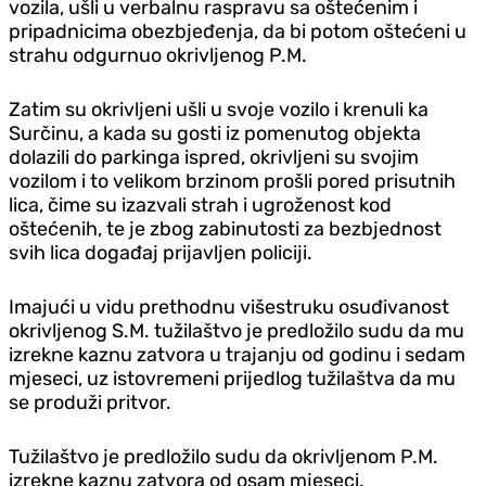
vozila, ušli u verbalnu raspravu sa oštećenim i
pripadnicima obezbjeđenja, da bi potom oštećeni u
strahu odgurnuo okrivljenog P.M.
Zatim su okrivljeni ušli u svoje vozilo i krenuli ka
Surčinu, a kada su gosti iz pomenutog objekta
dolazili do parkinga ispred, okrivljeni su svojim
vozilom i to velikom brzinom prošli pored prisutnih
lica, čime su izazvali strah i ugroženost kod
oštećenih, te je zbog zabinutosti za bezbjednost
svih lica događaj prijavljen policiji.
Imajući u vidu prethodnu višestruku osuđivanost
okrivljenog S.M. tužilaštvo je predložilo sudu da mu
izrekne kaznu zatvora u trajanju od godinu i sedam
mjeseci, uz istovremeni prijedlog tužilaštva da mu
se produži pritvor.
Tužilaštvo je predložilo sudu da okrivljenom P.M.
izrekne kaznu zatvora od osam mjeseci.