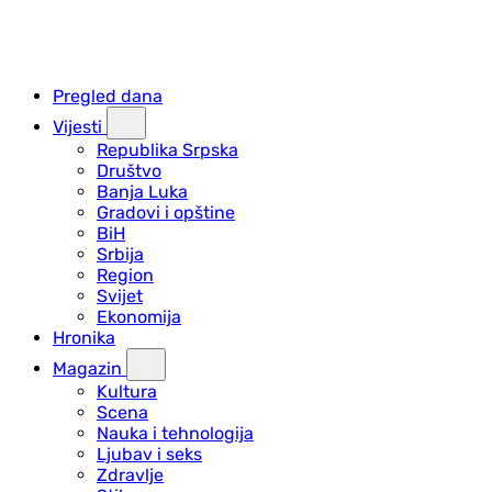
Pregled dana
Vijesti
Republika Srpska
Društvo
Banja Luka
Gradovi i opštine
BiH
Srbija
Region
Svijet
Ekonomija
Hronika
Magazin
Kultura
Scena
Nauka i tehnologija
Ljubav i seks
Zdravlje