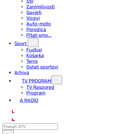
Stil
Zanimljivosti
Savjeti
Vicevi
Auto-moto
Porodica
Pitali smo...
Sport
Fudbal
Košarka
Tenis
Ostali sportovi
Arhiva
TV PROGRAM
ТV Raspored
Program
A RADIO
L