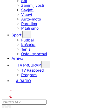
Stil
Zanimljivosti
Savjeti
Vicevi
Auto-moto
Porodica
Pitali smo...
Sport
Fudbal
Košarka
Tenis
Ostali sportovi
Arhiva
TV PROGRAM
ТV Raspored
Program
A RADIO
L