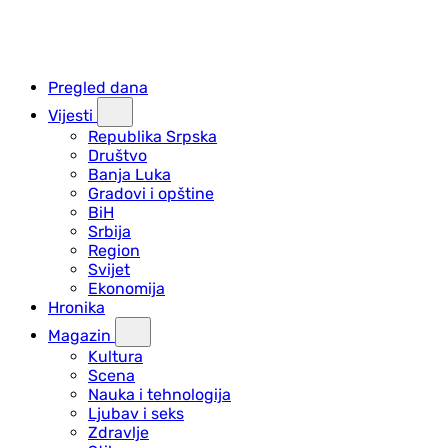
Pregled dana
Vijesti
Republika Srpska
Društvo
Banja Luka
Gradovi i opštine
BiH
Srbija
Region
Svijet
Ekonomija
Hronika
Magazin
Kultura
Scena
Nauka i tehnologija
Ljubav i seks
Zdravlje