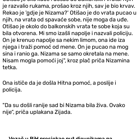
je razvalio rukama, prošao kroz njih, sav je bio krvav.
Rekao je 'gdje je Nizama?' Otišao je do vrata pucao u
njih, na vrata od spavaće sobe, nije moga da uđe.
Otišao je okolo do balkonskih vrata te sobe koja su
bila otvorena. Mi smo izašli napolje i nazvali policiju.
On je krenuo napolje sa nekim limom, ona ide iza
njega i traži pomoć od mene. On je pucao na mog
sina i ranio ga. Nizama se samo okretala na mene.
Nisam mogla pomoći joj", kroz plač priča Nizamina
tetka.
Ona ističe da je došla Hitna pomoć, a poslije i
policija.
"Da su došli ranije sad bi Nizama bila živa. Ovako
nije“, priča uplakana Zijada.
Vozač u BiH presjekao put djevojkama pa