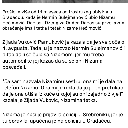
Prošlo je više od tri mjeseca od trostrukog ubistva u
Gradačcu, kada je Nermin Sulejmanović ubio Nizamu
Hećimović, Denisa i Džengiza Onder. Danas su prvo javno
obraćanje imali tetka i tetak Nizame Hećimović.
Zijada Vuković Pamuković je kazala da je sve počelo
4. avgusta. Tada ju je nazvao Nermin Sulejmanović i
pitao da li se čula sa Nizamom, jer mu treba
automobil te joj kazao da su se on i Nizama
posvađali.
"Ja sam nazvala Nizaminu sestru, ona mi je dala na
telefon Nizamu. Ona mi je rekla da ju je on pretukao i
da je ona otišla iz kuće u kojoj su oni zajedno živjeli“,
kazala je Zijada Vuković, Nizamina tetka.
Nizama je nasilje prijavila policiji u Srebreniku, jer je
tu boravila, upućena je na policiju u Gradačcu.