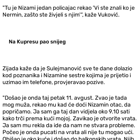
"Tu je Nizami jedan policajac rekao 'Vi ste znali ko je
Nermin, zašto ste živjeli s njim'“, kaže Vuković.
Na Kupresu pao snijeg
Zijada kaže da je Sulejmanović sve te dane dolazio
kod poznanika i Nizamine sestre kojima je prijetio i
uzimao im telefone, provjeravao pozive.
"Došao je onda taj petak 11. avgust. Zvao je tada
mog muža, rekao mu kad će doći Nizamin otac, da
popričamo. Ja sam ga taj dan vidjela oko 9.10 sati
kako trči prema kući mojoj. Zavikao je otvorite vrata.
Ja sam mu rekla da ide da nam ne stvara probleme.
Počeo je onda pucati na vrata ali nije tu mogao ući.
Obišao je oko kuće i došao do balkonskih vrata. Njih