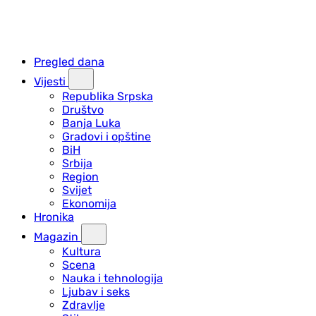
Pregled dana
Vijesti
Republika Srpska
Društvo
Banja Luka
Gradovi i opštine
BiH
Srbija
Region
Svijet
Ekonomija
Hronika
Magazin
Kultura
Scena
Nauka i tehnologija
Ljubav i seks
Zdravlje