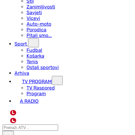
Stil
Zanimljivosti
Savjeti
Vicevi
Auto-moto
Porodica
Pitali smo...
Sport
Fudbal
Košarka
Tenis
Ostali sportovi
Arhiva
TV PROGRAM
ТV Raspored
Program
A RADIO
L