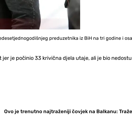
esetjednogodišnjeg preduzetnika iz BiH na tri godine i osa
t jer je počinio 33 krivična djela utaje, ali je bio ned
Ovo je trenutno najtraženiji čovjek na Balkanu: Traže