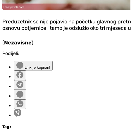
Preduzetnik se nije pojavio na početku glavnog pretre
osnovu potjernice i tamo je odslužio oko tri mjeseca 
(
Nezavisne
)
Podijeli:
Link je kopiran!
Tag
: