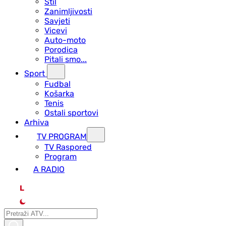
Stil
Zanimljivosti
Savjeti
Vicevi
Auto-moto
Porodica
Pitali smo...
Sport
Fudbal
Košarka
Tenis
Ostali sportovi
Arhiva
TV PROGRAM
ТV Raspored
Program
A RADIO
L