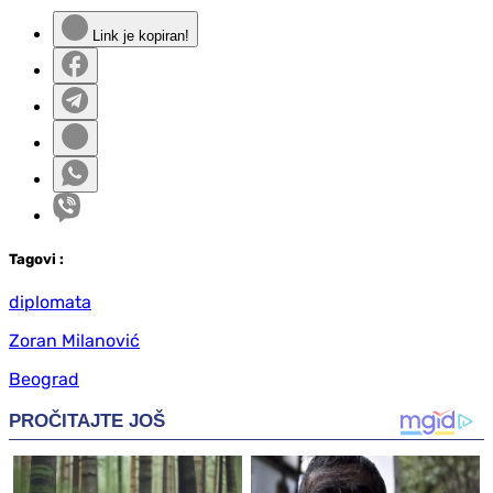
Link je kopiran!
Tag
ovi
:
diplomata
Zoran Milanović
Beograd