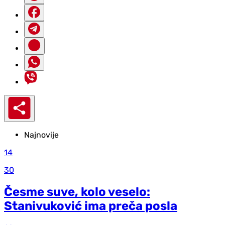
Najnovije
14
30
Česme suve, kolo veselo:
Stanivuković ima preča posla