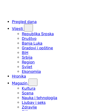
Pregled dana
Vijesti
Republika Srpska
Društvo
Banja Luka
Gradovi i opštine
BiH
Srbija
Region
Svijet
Ekonomija
Hronika
Magazin
Kultura
Scena
Nauka i tehnologija
Ljubav i seks
Zdravlje