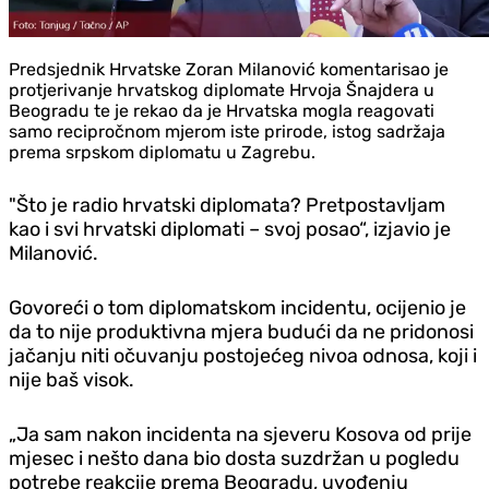
Predsjednik Hrvatske Zoran Milanović komentarisao je
protjerivanje hrvatskog diplomate Hrvoja Šnajdera u
Beogradu te je rekao da je Hrvatska mogla reagovati
samo recipročnom mjerom iste prirode, istog sadržaja
prema srpskom diplomatu u Zagrebu.
"Što je radio hrvatski diplomata? Pretpostavljam
kao i svi hrvatski diplomati – svoj posao“, izjavio je
Milanović.
Govoreći o tom diplomatskom incidentu, ocijenio je
da to nije produktivna mjera budući da ne pridonosi
jačanju niti očuvanju postojećeg nivoa odnosa, koji i
nije baš visok.
„Ja sam nakon incidenta na sjeveru Kosova od prije
mjesec i nešto dana bio dosta suzdržan u pogledu
potrebe reakcije prema Beogradu, uvođenju