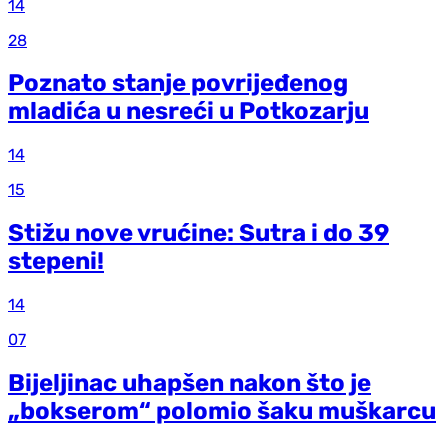
14
28
Poznato stanje povrijeđenog
mladića u nesreći u Potkozarju
14
15
Stižu nove vrućine: Sutra i do 39
stepeni!
14
07
Bijeljinac uhapšen nakon što je
„bokserom“ polomio šaku muškarcu