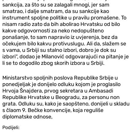
sankcija, za što su se zalagali mnogi, jer sam
smatrao, i dalje smatram, da su sankcije kao
instrument spoljne politike u pravilu promašene. To
nisam radio zato da bih abolirao Hrvatsku od bilo
kakve odgovornosti za neko nedopušteno
ponašanje, to sam napravio iz uvjerenja, bez da
očekujem bilo kakvu protivuslugu. Ali da, slažem se
s vama, u Srbiji su stalno izbori, dobro je dok su
izbori“, dodao je Milanović odgovarajući na pitanje je
li se to dogodilo zbog skorih izbora u Srbiji.
Ministarstvo spoljnih poslova Republike Srbije u
ponedjeljak je donijelo odluku kojom je proglasilo
Hrvoja Šnajdera, prvog sekretara u Ambasadi
Republike Hrvatske u Beogradu, za personu non
grata. Odluku su, kako je saopšteno, donijeli u skladu
s člaom 9. Bečke konvencije, koja reguliše
diplomatske odnose,
Podijeli: