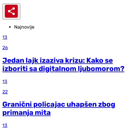
Najnovije
13
26
Jedan lajk izaziva krizu: Kako se
izboriti sa digitalnom ljubomorom?
13
22
Granični policajac uhapšen zbog
primanja mita
13