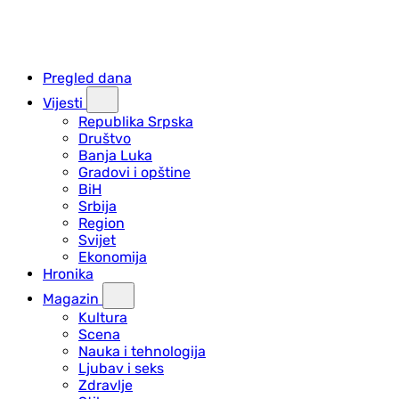
Pregled dana
Vijesti
Republika Srpska
Društvo
Banja Luka
Gradovi i opštine
BiH
Srbija
Region
Svijet
Ekonomija
Hronika
Magazin
Kultura
Scena
Nauka i tehnologija
Ljubav i seks
Zdravlje