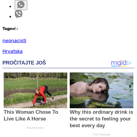
Tag
ovi
:
neonacisti
Hrvatska