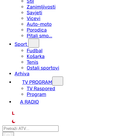
Stil
Zanimljivosti
Savjeti
Vicevi
Auto-moto
Porodica
Pitali smo...
Sport
Fudbal
Košarka
Tenis
Ostali sportovi
Arhiva
TV PROGRAM
ТV Raspored
Program
A RADIO
L