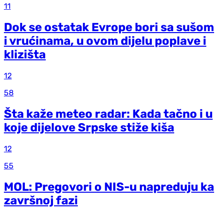
11
Dok se ostatak Evrope bori sa sušom
i vrućinama, u ovom dijelu poplave i
klizišta
12
58
Šta kaže meteo radar: Kada tačno i u
koje dijelove Srpske stiže kiša
12
55
MOL: Pregovori o NIS-u napreduju ka
završnoj fazi