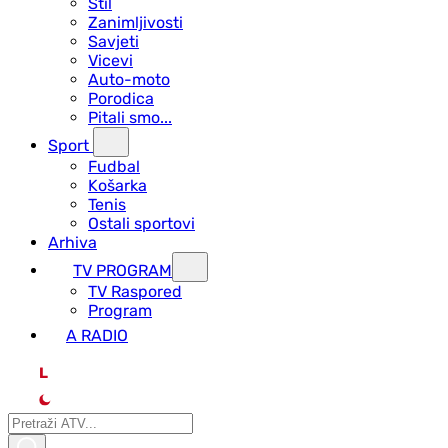
Stil
Zanimljivosti
Savjeti
Vicevi
Auto-moto
Porodica
Pitali smo...
Sport
Fudbal
Košarka
Tenis
Ostali sportovi
Arhiva
TV PROGRAM
ТV Raspored
Program
A RADIO
L