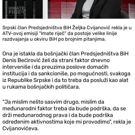
Srpski član Predsjedništva BiH Željka Cvijanović rekla je u
ATV-ovoj emisiji "Imate riječ" da postoje velike linije
razdvajanja u okviru BiH po brojnim pitanjima.
Ona je istakla da bošnjački član Predsjedništva BiH
Denis Bećirović želi da strani faktor dnevno
interveniše i da preuzima poslove domaćih
institucija i da sankcioniše, po mogućnosti, svakoga
iz Republike Srpske i da to treba da posluži kao alat
u rukama bošnjačkih političara.
"Ja mislim nešto sasvim drugo, mislim da
međunarodni faktor treba da bude podrška, da se
drži međunarodnog prava i da bude podrška
određenim aktivnostima koje mi provodimo", rekla je
Cvijanovićeva.