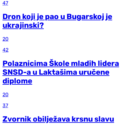
47
Dron koji je pao u Bugarskoj je
ukrajinski?
20
42
Polaznicima Škole mladih lidera
SNSD-a u Laktašima uručene
diplome
20
37
Zvornik obilježava krsnu slavu