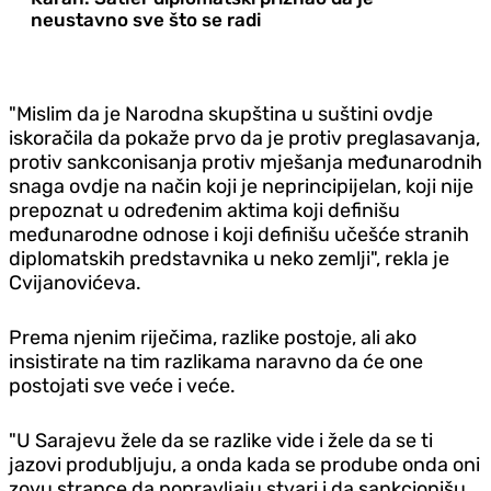
neustavno sve što se radi
"Mislim da je Narodna skupština u suštini ovdje
iskoračila da pokaže prvo da je protiv preglasavanja,
protiv sankconisanja protiv mješanja međunarodnih
snaga ovdje na način koji je neprincipijelan, koji nije
prepoznat u određenim aktima koji definišu
međunarodne odnose i koji definišu učešće stranih
diplomatskih predstavnika u neko zemlji", rekla je
Cvijanovićeva.
Prema njenim riječima, razlike postoje, ali ako
insistirate na tim razlikama naravno da će one
postojati sve veće i veće.
"U Sarajevu žele da se razlike vide i žele da se ti
jazovi produbljuju, a onda kada se prodube onda oni
zovu strance da popravljaju stvari i da sankcionišu