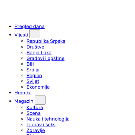
Pregled dana
Vijesti
Republika Srpska
Društvo
Banja Luka
Gradovi i opštine
BiH
Srbija
Region
Svijet
Ekonomija
Hronika
Magazin
Kultura
Scena
Nauka i tehnologija
Ljubav i seks
Zdravlje