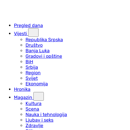
Pregled dana
Vijesti
Republika Srpska
Društvo
Banja Luka
Gradovi i opštine
BiH
Srbija
Region
Svijet
Ekonomija
Hronika
Magazin
Kultura
Scena
Nauka i tehnologija
Ljubav i seks
Zdravlje