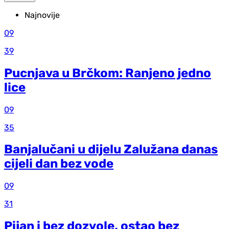
Najnovije
09
39
Pucnjava u Brčkom: Ranjeno jedno
lice
09
35
Banjalučani u dijelu Zalužana danas
cijeli dan bez vode
09
31
Pijan i bez dozvole, ostao bez