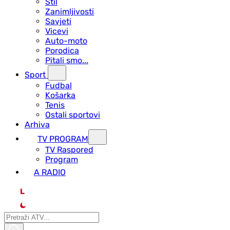
Stil
Zanimljivosti
Savjeti
Vicevi
Auto-moto
Porodica
Pitali smo...
Sport
Fudbal
Košarka
Tenis
Ostali sportovi
Arhiva
TV PROGRAM
ТV Raspored
Program
A RADIO
L