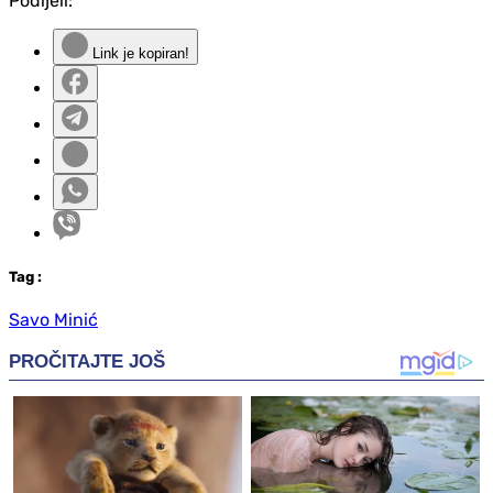
Podijeli:
Link je kopiran!
Tag
:
Savo Minić