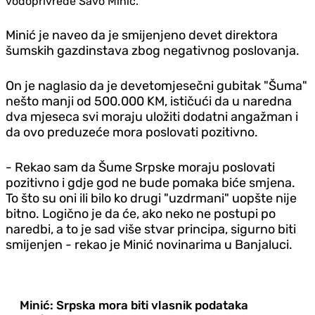
vodoprivrede Savo Minić.
Minić je naveo da je smijenjeno devet direktora
šumskih gazdinstava zbog negativnog poslovanja.
On je naglasio da je devetomjesečni gubitak "Šuma"
nešto manji od 500.000 KM, ističući da u naredna
dva mjeseca svi moraju uložiti dodatni angažman i
da ovo preduzeće mora poslovati pozitivno.
- Rekao sam da Šume Srpske moraju poslovati
pozitivno i gdje god ne bude pomaka biće smjena.
To što su oni ili bilo ko drugi "uzdrmani" uopšte nije
bitno. Logično je da će, ako neko ne postupi po
naredbi, a to je sad više stvar principa, sigurno biti
smijenjen - rekao je Minić novinarima u Banjaluci.
Minić: Srpska mora biti vlasnik podataka