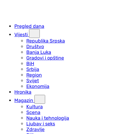
Pregled dana
Vijesti
Republika Srpska
Društvo
Banja Luka
Gradovi i opštine
BiH
Srbija
Region
Svijet
Ekonomija
Hronika
Magazin
Kultura
Scena
Nauka i tehnologija
Ljubav i seks
Zdravlje