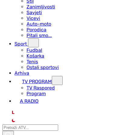
Stil
Zanimljivosti
Savjeti
Vicevi
Auto-moto
Porodica
Pitali smo...
Sport
Fudbal
Košarka
Tenis
Ostali sportovi
Arhiva
TV PROGRAM
ТV Raspored
Program
A RADIO
L