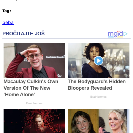
Tag
:
beba