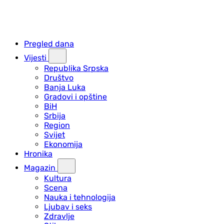
Pregled dana
Vijesti
Republika Srpska
Društvo
Banja Luka
Gradovi i opštine
BiH
Srbija
Region
Svijet
Ekonomija
Hronika
Magazin
Kultura
Scena
Nauka i tehnologija
Ljubav i seks
Zdravlje