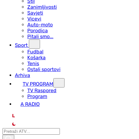
Stil
Zanimljivosti
Savjeti
Vicevi
Auto-moto
Porodica
Pitali smo...
Sport
Fudbal
Košarka
Tenis
Ostali sportovi
Arhiva
TV PROGRAM
ТV Raspored
Program
A RADIO
L