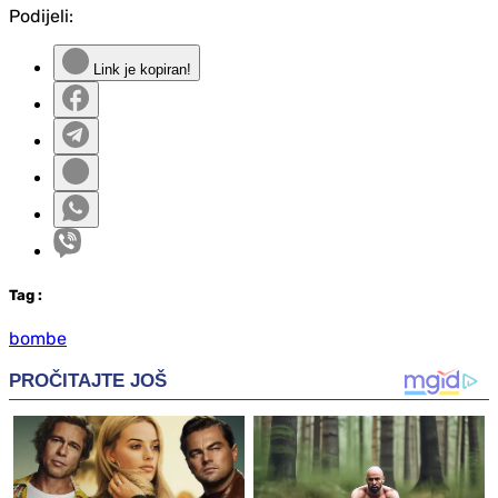
Podijeli:
Link je kopiran!
Tag
:
bombe