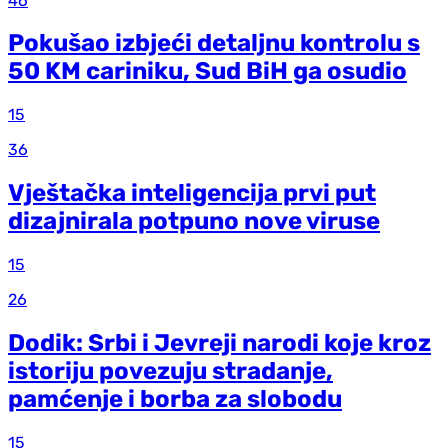
46
Pokušao izbjeći detaljnu kontrolu s
50 KM cariniku, Sud BiH ga osudio
15
36
Vještačka inteligencija prvi put
dizajnirala potpuno nove viruse
15
26
Dodik: Srbi i Jevreji narodi koje kroz
istoriju povezuju stradanje,
pamćenje i borba za slobodu
15