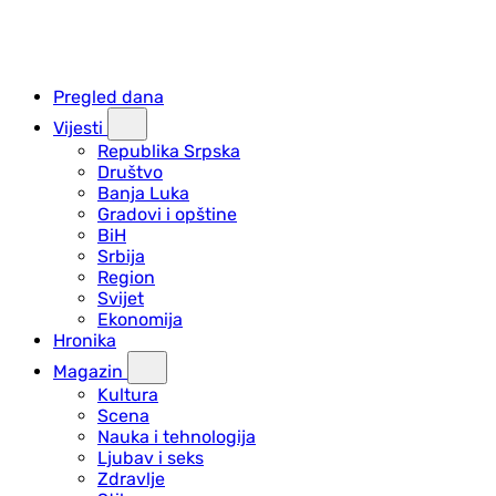
Pregled dana
Vijesti
Republika Srpska
Društvo
Banja Luka
Gradovi i opštine
BiH
Srbija
Region
Svijet
Ekonomija
Hronika
Magazin
Kultura
Scena
Nauka i tehnologija
Ljubav i seks
Zdravlje