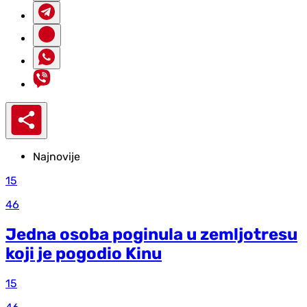
Najnovije
15
46
Jedna osoba poginula u zemljotresu
koji je pogodio Kinu
15