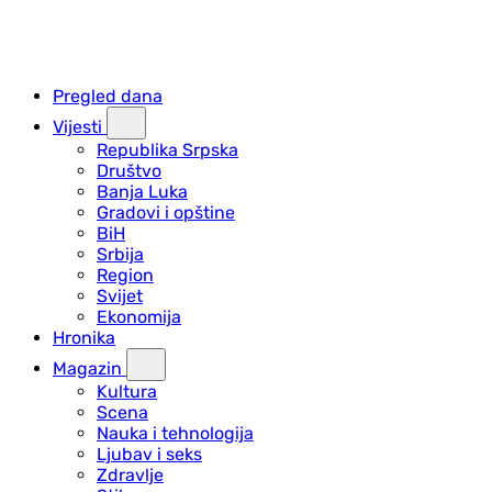
Pregled dana
Vijesti
Republika Srpska
Društvo
Banja Luka
Gradovi i opštine
BiH
Srbija
Region
Svijet
Ekonomija
Hronika
Magazin
Kultura
Scena
Nauka i tehnologija
Ljubav i seks
Zdravlje