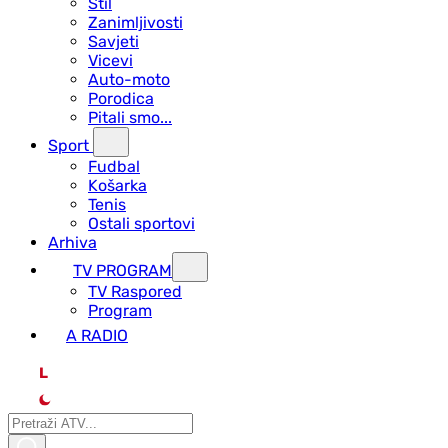
Stil
Zanimljivosti
Savjeti
Vicevi
Auto-moto
Porodica
Pitali smo...
Sport
Fudbal
Košarka
Tenis
Ostali sportovi
Arhiva
TV PROGRAM
ТV Raspored
Program
A RADIO
L