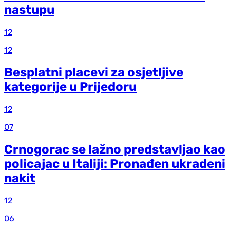
nastupu
12
12
Besplatni placevi za osjetljive
kategorije u Prijedoru
12
07
Crnogorac se lažno predstavljao kao
policajac u Italiji: Pronađen ukradeni
nakit
12
06