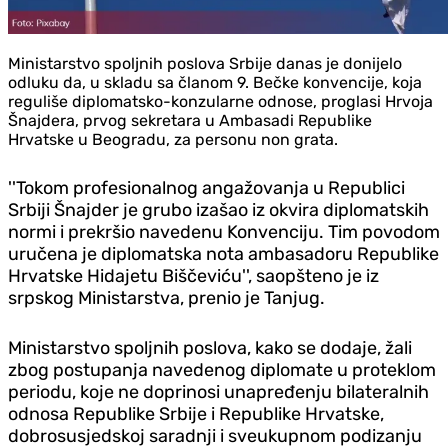
Ministarstvo spoljnih poslova Srbije danas je donijelo
odluku da, u skladu sa članom 9. Bečke konvencije, koja
reguliše diplomatsko-konzularne odnose, proglasi Hrvoja
Šnajdera, prvog sekretara u Ambasadi Republike
Hrvatske u Beogradu, za personu non grata.
''Tokom profesionalnog angažovanja u Republici
Srbiji Šnajder je grubo izašao iz okvira diplomatskih
normi i prekršio navedenu Konvenciju. Tim povodom
uručena je diplomatska nota ambasadoru Republike
Hrvatske Hidajetu Biščeviću'', saopšteno je iz
srpskog Ministarstva, prenio je Tan‌jug.
Ministarstvo spoljnih poslova, kako se dodaje, žali
zbog postupanja navedenog diplomate u proteklom
periodu, koje ne doprinosi unapređenju bilateralnih
odnosa Republike Srbije i Republike Hrvatske,
dobrosusjedskoj saradnji i sveukupnom podizanju