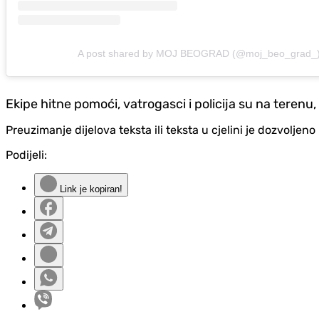
A post shared by MOJ BEOGRAD (@moj_beo_grad_
Ekipe hitne pomoći, vatrogasci i policija su na terenu
Preuzimanje dijelova teksta ili teksta u cjelini je dozvolje
Podijeli:
Link je kopiran!