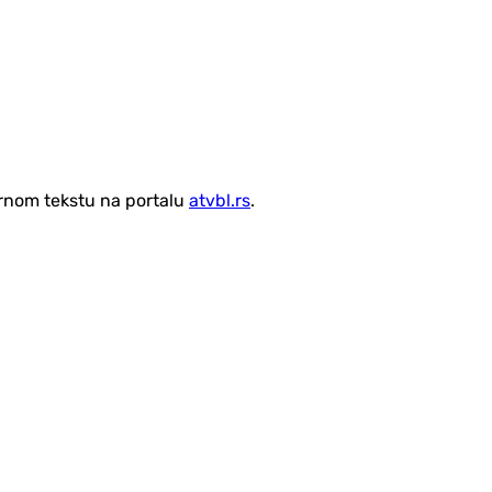
vornom tekstu na portalu
atvbl.rs
.