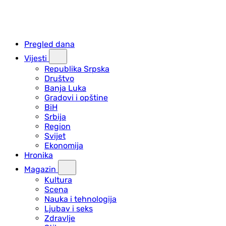
Pregled dana
Vijesti
Republika Srpska
Društvo
Banja Luka
Gradovi i opštine
BiH
Srbija
Region
Svijet
Ekonomija
Hronika
Magazin
Kultura
Scena
Nauka i tehnologija
Ljubav i seks
Zdravlje