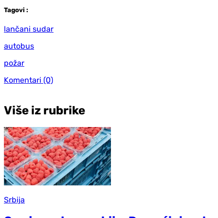
Tag
ovi
:
lančani sudar
autobus
požar
Komentari
(0)
Više iz rubrike
Srbija