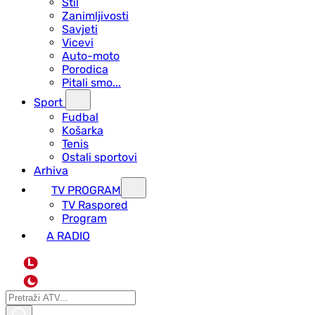
Stil
Zanimljivosti
Savjeti
Vicevi
Auto-moto
Porodica
Pitali smo...
Sport
Fudbal
Košarka
Tenis
Ostali sportovi
Arhiva
TV PROGRAM
ТV Raspored
Program
A RADIO
L