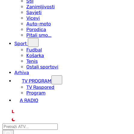
Stil
Zanimljivosti
Savjeti
Vicevi
Auto-moto
Porodica
Pitali smo...
Sport
Fudbal
Košarka
Tenis
Ostali sportovi
Arhiva
TV PROGRAM
ТV Raspored
Program
A RADIO
L