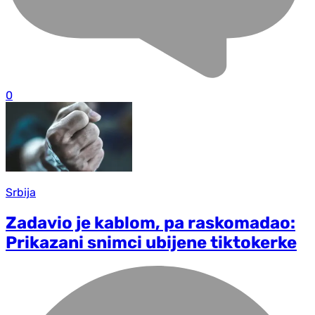
0
Srbija
Zadavio je kablom, pa raskomadao:
Prikazani snimci ubijene tiktokerke