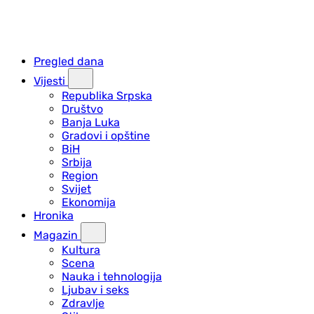
Pregled dana
Vijesti
Republika Srpska
Društvo
Banja Luka
Gradovi i opštine
BiH
Srbija
Region
Svijet
Ekonomija
Hronika
Magazin
Kultura
Scena
Nauka i tehnologija
Ljubav i seks
Zdravlje