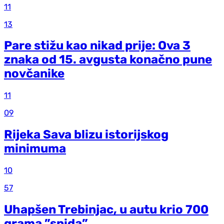
11
13
Pare stižu kao nikad prije: Ova 3
znaka od 15. avgusta konačno pune
novčanike
11
09
Rijeka Sava blizu istorijskog
minimuma
10
57
Uhapšen Trebinjac, u autu krio 700
grama ”spida”