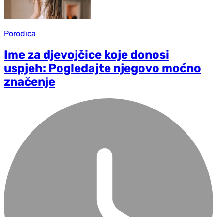
Porodica
Ime za djevojčice koje donosi
uspjeh: Pogledajte njegovo moćno
značenje