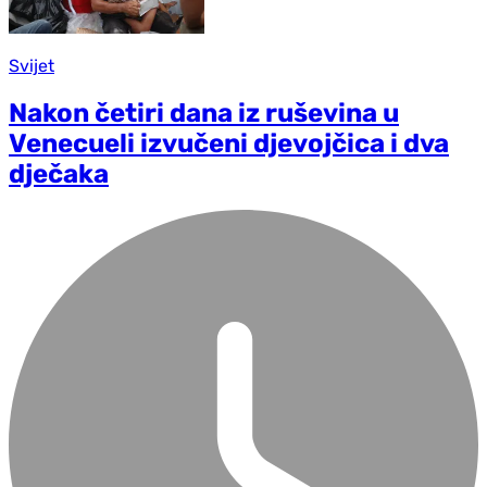
Svijet
Nakon četiri dana iz ruševina u
Venecueli izvučeni djevojčica i dva
dječaka