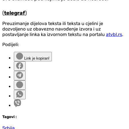
(
telegraf
)
Preuzimanje dijelova teksta ili teksta u cjelini je
dozvoljeno uz obavezno navođenje izvora i uz
postavljanje linka ka izvornom tekstu na portalu
atvbl.rs
.
Podijeli:
Link je kopiran!
Tag
ovi
:
Srbija