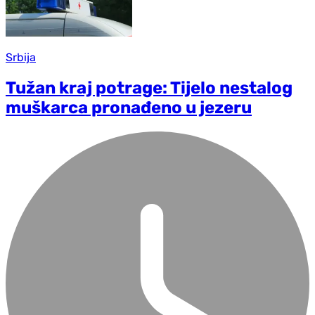
Srbija
Tužan kraj potrage: Tijelo nestalog
muškarca pronađeno u jezeru