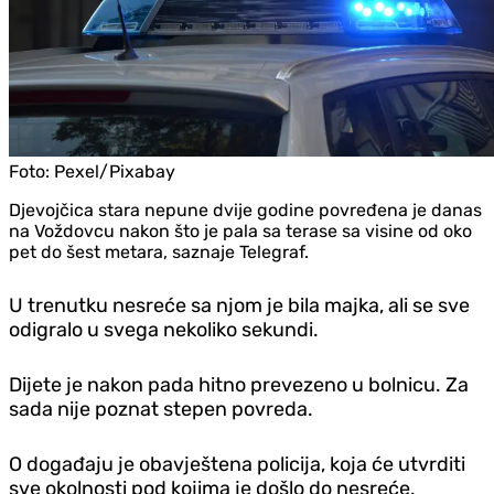
Foto:
Pexel/Pixabay
Djevojčica stara nepune dvije godine povređena je danas
na Voždovcu nakon što je pala sa terase sa visine od oko
pet do šest metara, saznaje Telegraf.
U trenutku nesreće sa njom je bila majka, ali se sve
odigralo u svega nekoliko sekundi.
Dijete je nakon pada hitno prevezeno u bolnicu. Za
sada nije poznat stepen povreda.
O događaju je obavještena policija, koja će utvrditi
sve okolnosti pod kojima je došlo do nesreće.