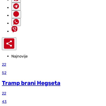
Najnovije
22
52
Tramp brani Hegseta
22
43