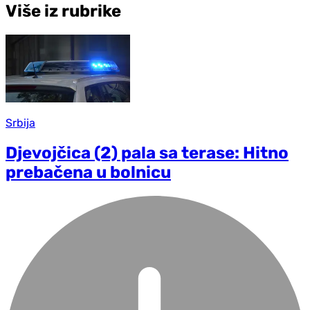
Više iz rubrike
Srbija
Djevojčica (2) pala sa terase: Hitno
prebačena u bolnicu