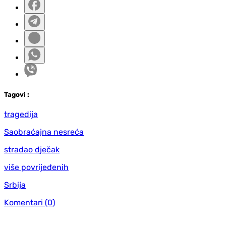
Tag
ovi
:
tragedija
Saobraćajna nesreća
stradao dječak
više povrijeđenih
Srbija
Komentari
(0)