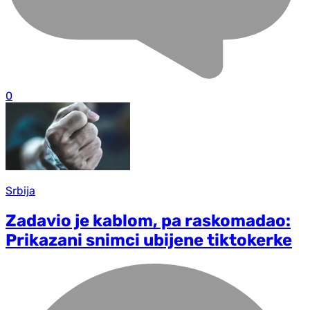
0
Srbija
Zadavio je kablom, pa raskomadao:
Prikazani snimci ubijene tiktokerke