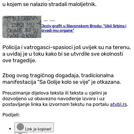
u kojem se nalazio stradali maloljetnik.
Region
Jeziv grafit u Slavonskom Brodu: "Ubij Srbina i
izvadi mu organe"
Policija i vatrogasci-spasioci još uvijek su na terenu,
a uviđaj je u toku kako bi se utvrdile sve okolnosti
ove tragedije.
Zbog ovog tragičnog događaja, tradicionalna
manifestacija "Sa Golije kolo se vije" je otkazana.
Preuzimanje dijelova teksta ili teksta u cjelini je
dozvoljeno uz obavezno navođenje izvora i uz
postavljanje linka ka izvornom tekstu na portalu
atvbl.rs
.
Podijeli:
Link je kopiran!