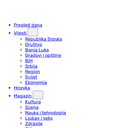
Pregled dana
Vijesti
Republika Srpska
Društvo
Banja Luka
Gradovi i opštine
BiH
Srbija
Region
Svijet
Ekonomija
Hronika
Magazin
Kultura
Scena
Nauka i tehnologija
Ljubav i seks
Zdravlje