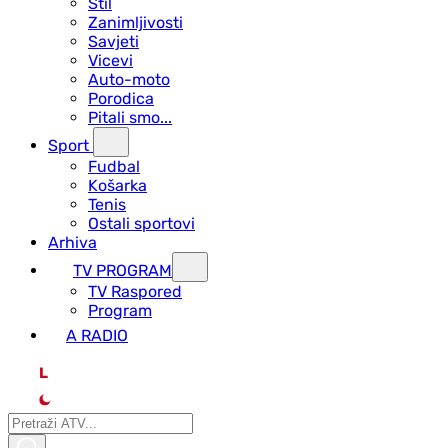
Stil
Zanimljivosti
Savjeti
Vicevi
Auto-moto
Porodica
Pitali smo...
Sport
Fudbal
Košarka
Tenis
Ostali sportovi
Arhiva
TV PROGRAM
ТV Raspored
Program
A RADIO
L