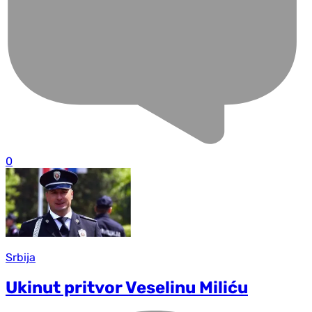
0
Srbija
Ukinut pritvor Veselinu Miliću