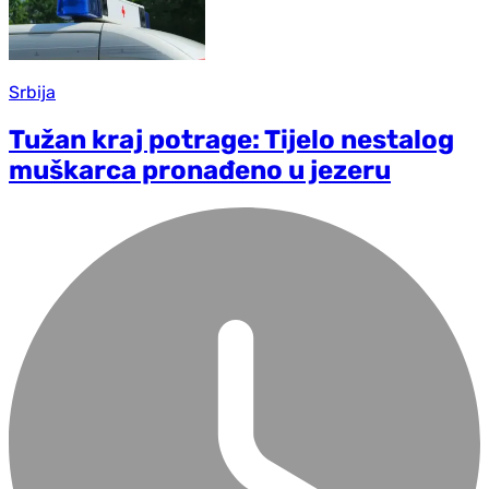
Srbija
Tužan kraj potrage: Tijelo nestalog
muškarca pronađeno u jezeru