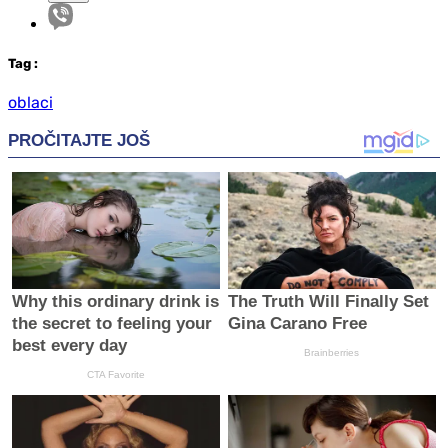
Tag
:
oblaci