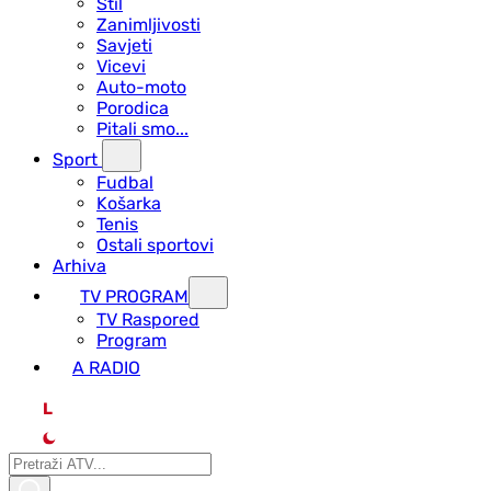
Stil
Zanimljivosti
Savjeti
Vicevi
Auto-moto
Porodica
Pitali smo...
Sport
Fudbal
Košarka
Tenis
Ostali sportovi
Arhiva
TV PROGRAM
ТV Raspored
Program
A RADIO
L