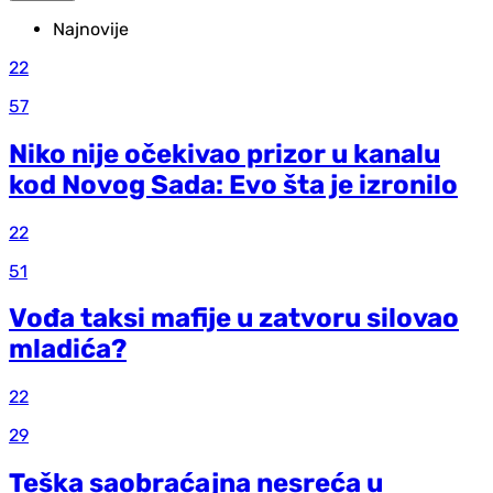
Najnovije
22
57
Niko nije očekivao prizor u kanalu
kod Novog Sada: Evo šta je izronilo
22
51
Vođa taksi mafije u zatvoru silovao
mladića?
22
29
Teška saobraćajna nesreća u