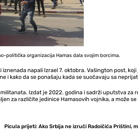
no-politička organizacija Hamas dala svojim borcima.
iznenada napali Izrael 7. oktobra. Vašington post, koji 
ine i kako da se ponašaju kada se suočavaju sa neprija
ilitanata. Izdat je 2022. godina i sadrži uputstva za
mljen za različite jedinice Hamasovih vojnika, a može se 
Picula prijeti: Ako Srbija ne izruči Radoičića Prištini