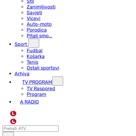
Stil
Zanimljivosti
Savjeti
Vicevi
Auto-moto
Porodica
Pitali smo...
Sport
Fudbal
Košarka
Tenis
Ostali sportovi
Arhiva
TV PROGRAM
ТV Raspored
Program
A RADIO
L