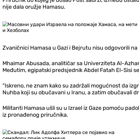
Priručnik do kojeg je došao Post sadrži, između osta
nije dala oružje Hamasu.
Zvaničnici Hamasa u Gazi i Bejrutu nisu odgovorili n
Mhaimar Abusada, analitičar sa Univerziteta Al-Azhar 
Međutim, egipatski predsjednik Abdel Fatah El-Sisi se 
"Iskreno, ne znam kako su zadržali mogućnost da izgra
Nuhba koji su obučavani u Iranu, a zatim obučavali 
Militanti Hamasa ušli su u Izrael iz Gaze pomoću pado
iz pronađenog priručnika.