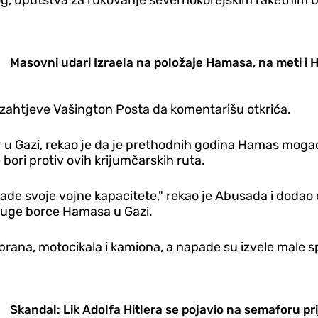
log, uputstva za rukovanje severnokorejskim raketnim 
Masovni udari Izraela na položaje Hamasa, na meti i 
a zahtjeve Vašington Posta da komentarišu otkrića.
u Gazi, rekao je da je prethodnih godina Hamas mogao l
bori protiv ovih krijumčarskih ruta.
de svoje vojne kapacitete," rekao je Abusada i dodao da
druge borce Hamasa u Gazi.
brana, motocikala i kamiona, a napade su izvele male sp
Skandal: Lik Adolfa Hitlera se pojavio na semaforu pr