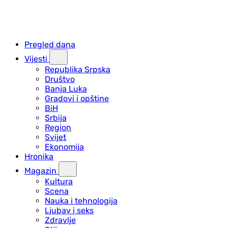
Pregled dana
Vijesti
Republika Srpska
Društvo
Banja Luka
Gradovi i opštine
BiH
Srbija
Region
Svijet
Ekonomija
Hronika
Magazin
Kultura
Scena
Nauka i tehnologija
Ljubav i seks
Zdravlje