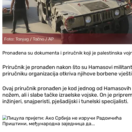
Pronađena su dokumenta i priručnik koji je palestinska voj
Priručnik je pronađen nakon što su Hamasovi militanti 
priručniku organizacija otkriva njihove borbene vješt
Ovaj priručnik pronađen je kod jednog od Hamasovih m
nožem, ali i slabe tačke izraelske vojske. On je pripre
inžinjeri, snajperisti, pješadijski i tunelski specijalisti.