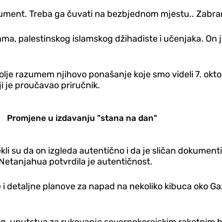
 dokument. Treba ga čuvati na bezbjednom mjestu.. Zabra
zama, palestinskog islamskog džihadiste i učenjaka. On
olje razumem njihovo ponašanje koje smo videli 7. oktobra
ji je proučavao priručnik.
Promjene u izdavanju "stana na dan"
k, rekli su da on izgleda autentično i da je sličan doku
Netanjahua potvrdila je autentičnost.
 detaljne planove za napad na nekoliko kibuca oko Ga