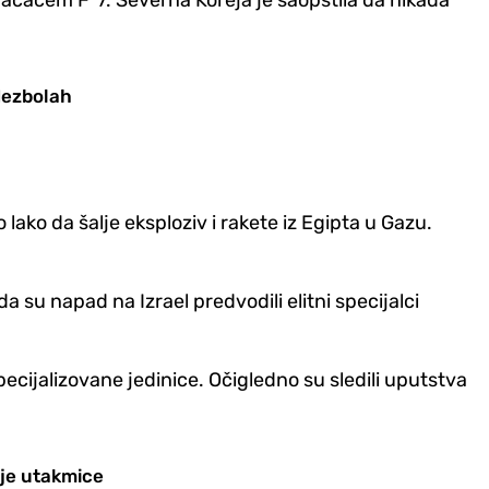
bacačem F"7. Severna Koreja je saopštila da nikada
Hezbolah
ako da šalje eksploziv i rakete iz Egipta u Gazu.
 su napad na Izrael predvodili elitni specijalci
ecijalizovane jedinice. Očigledno su sledili uputstva
ije utakmice