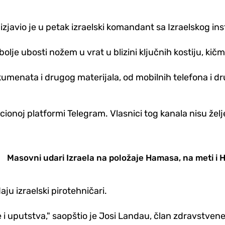
 izjavio je u petak izraelski komandant sa Izraelskog ins
bolje ubosti nožem u vrat u blizini ključnih kostiju, kič
 dokumenata i drugog materijala, od mobilnih telefona i
noj platformi Telegram. Vlasnici tog kanala nisu želje
Masovni udari Izraela na položaje Hamasa, na meti i 
ju izraelski pirotehničari.
 uputstva," saopštio je Josi Landau, član zdravstvene 