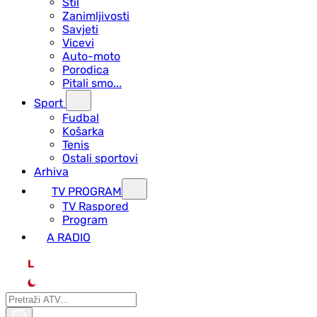
Stil
Zanimljivosti
Savjeti
Vicevi
Auto-moto
Porodica
Pitali smo...
Sport
Fudbal
Košarka
Tenis
Ostali sportovi
Arhiva
TV PROGRAM
ТV Raspored
Program
A RADIO
L