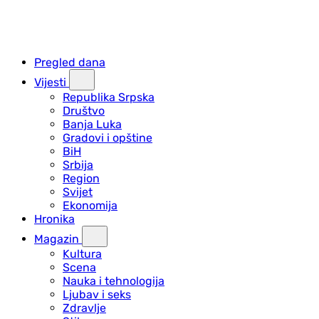
Pregled dana
Vijesti
Republika Srpska
Društvo
Banja Luka
Gradovi i opštine
BiH
Srbija
Region
Svijet
Ekonomija
Hronika
Magazin
Kultura
Scena
Nauka i tehnologija
Ljubav i seks
Zdravlje