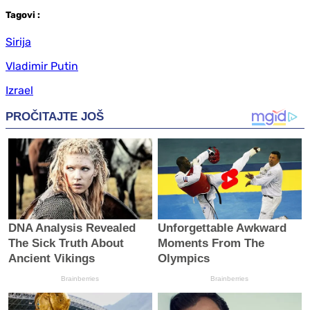
Tag
ovi
:
Sirija
Vladimir Putin
Izrael