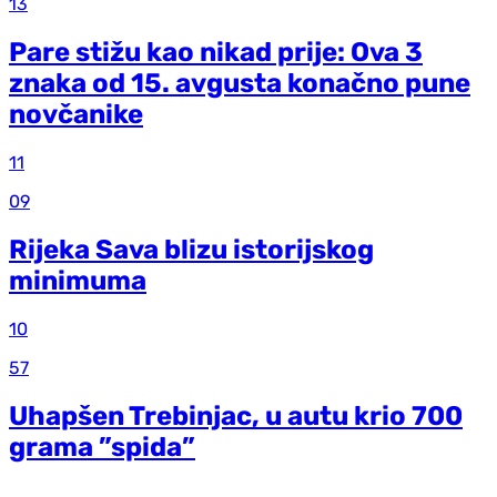
13
Pare stižu kao nikad prije: Ova 3
znaka od 15. avgusta konačno pune
novčanike
11
09
Rijeka Sava blizu istorijskog
minimuma
10
57
Uhapšen Trebinjac, u autu krio 700
grama ”spida”