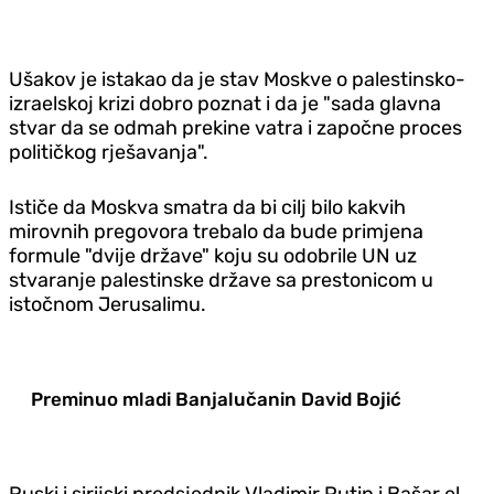
Ušakov je istakao da je stav Moskve o palestinsko-
izraelskoj krizi dobro poznat i da je "sada glavna
stvar da se odmah prekine vatra i započne proces
političkog rješavanja".
Ističe da Moskva smatra da bi cilj bilo kakvih
mirovnih pregovora trebalo da bude primjena
formule "dvije države" koju su odobrile UN uz
stvaranje palestinske države sa prestonicom u
istočnom Jerusalimu.
Preminuo mladi Banjalučanin David Bojić
Ruski i sirijski predsjednik Vladimir Putin i Bašar el