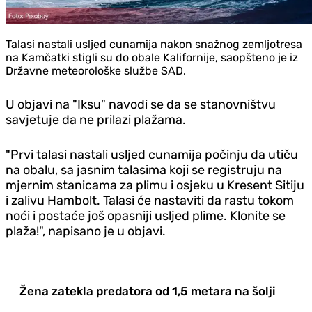
Talasi nastali usljed cunamija nakon snažnog zemljotresa
na Kamčatki stigli su do obale Kalifornije, saopšteno je iz
Državne meteorološke službe SAD.
U objavi na "Iksu" navodi se da se stanovništvu
savjetuje da ne prilazi plažama.
"Prvi talasi nastali usljed cunamija počinju da utiču
na obalu, sa jasnim talasima koji se registruju na
mjernim stanicama za plimu i osjeku u Kresent Sitiju
i zalivu Hambolt. Talasi će nastaviti da rastu tokom
noći i postaće još opasniji usljed plime. Klonite se
plaža!", napisano je u objavi.
Žena zatekla predatora od 1,5 metara na šolji