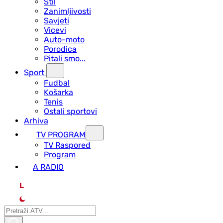
Stil
Zanimljivosti
Savjeti
Vicevi
Auto-moto
Porodica
Pitali smo...
Sport
Fudbal
Košarka
Tenis
Ostali sportovi
Arhiva
TV PROGRAM
ТV Raspored
Program
A RADIO
L