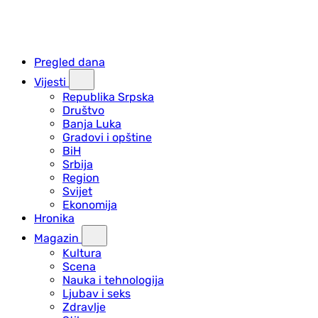
Pregled dana
Vijesti
Republika Srpska
Društvo
Banja Luka
Gradovi i opštine
BiH
Srbija
Region
Svijet
Ekonomija
Hronika
Magazin
Kultura
Scena
Nauka i tehnologija
Ljubav i seks
Zdravlje