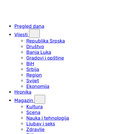
Pregled dana
Vijesti
Republika Srpska
Društvo
Banja Luka
Gradovi i opštine
BiH
Srbija
Region
Svijet
Ekonomija
Hronika
Magazin
Kultura
Scena
Nauka i tehnologija
Ljubav i seks
Zdravlje