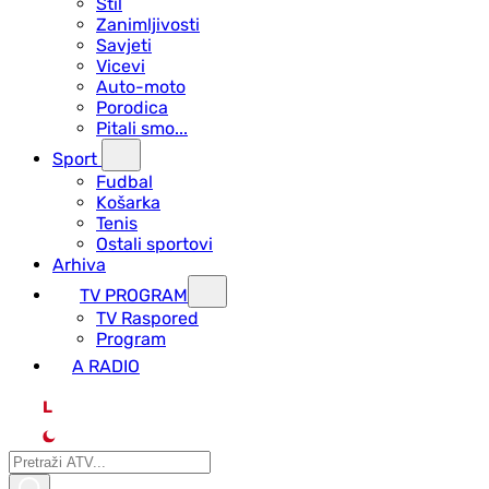
Stil
Zanimljivosti
Savjeti
Vicevi
Auto-moto
Porodica
Pitali smo...
Sport
Fudbal
Košarka
Tenis
Ostali sportovi
Arhiva
TV PROGRAM
ТV Raspored
Program
A RADIO
L