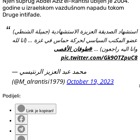
Njen suprug Abdel Aziz el-Rantisi ubijen je 2004.
godine u izraelskom vazdušnom napadu tokom
Druge intifade.
استشهاد الصديقة العزيزة الاستشهادية (جميلة الشنطي)
عضو المكتب السياسي لحركة حماس في غزة … (انا لله
وانا اليه راجعون) …
#طوفان_الأقصى
pic.twitter.com/Gk9OTZpuC8
— محمد عبد العزيز الرنتيسي
(@M_alrantisi1979)
October 19, 2023
Podijeli:
Link je kopiran!