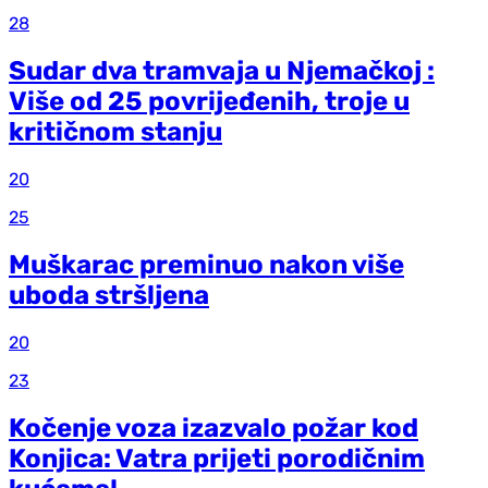
28
Sudar dva tramvaja u Njemačkoj :
Više od 25 povrijeđenih, troje u
kritičnom stanju
20
25
Muškarac preminuo nakon više
uboda stršljena
20
23
Kočenje voza izazvalo požar kod
Konjica: Vatra prijeti porodičnim