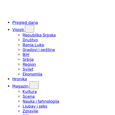
Pregled dana
Vijesti
Republika Srpska
Društvo
Banja Luka
Gradovi i opštine
BiH
Srbija
Region
Svijet
Ekonomija
Hronika
Magazin
Kultura
Scena
Nauka i tehnologija
Ljubav i seks
Zdravlje