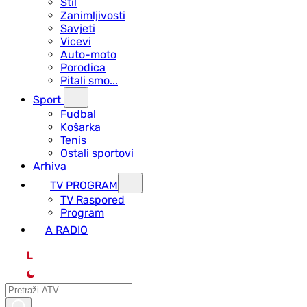
Stil
Zanimljivosti
Savjeti
Vicevi
Auto-moto
Porodica
Pitali smo...
Sport
Fudbal
Košarka
Tenis
Ostali sportovi
Arhiva
TV PROGRAM
ТV Raspored
Program
A RADIO
L