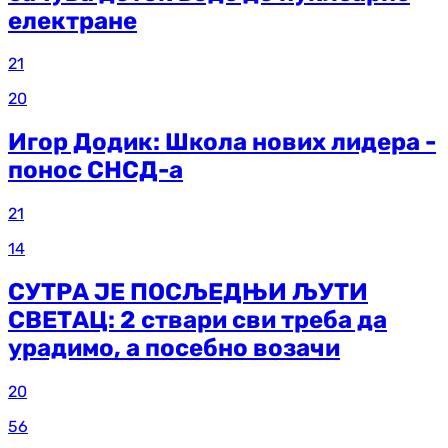
електране
21
20
Игор Додик: Школа нових лидера -
понос СНСД-а
21
14
СУТРА ЈЕ ПОСЉЕДЊИ ЉУТИ
СВЕТАЦ: 2 ствари сви треба да
урадимо, а посебно возачи
20
56