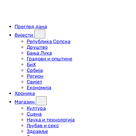
Преглед дана
Вијести
Република Српска
Друштво
Бања Лука
Градови и општине
БиХ
Србија
Регион
Свијет
Економија
Хроника
Магазин
Култура
Сцена
Наука и технологија
Љубав и секс
Здравље