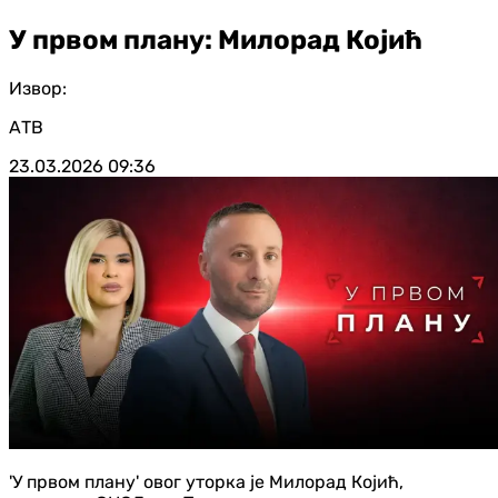
У првом плану: Милорад Којић
Извор:
АТВ
23.03.2026
09:36
'У првом плану' овог уторка је Милорад Којић,