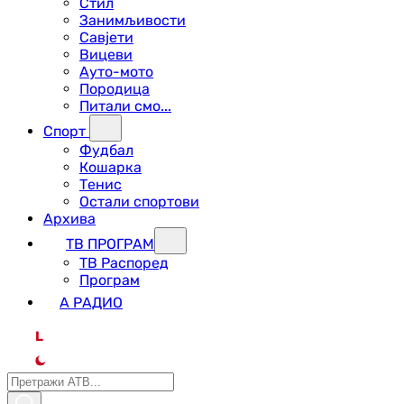
Стил
Занимљивости
Савјети
Вицеви
Ауто-мото
Породица
Питали смо...
Спорт
Фудбал
Кошарка
Тенис
Остали спортови
Архива
ТВ ПРОГРАМ
ТВ Распоред
Програм
А РАДИО
L