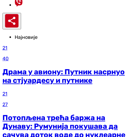
Најновије
21
40
Драма у авиону: Путник насрнуо
на стјуардесу и путнике
21
27
Потопљена трећа баржа на
Дунаву: Румунија покушава да
сачува доток воде до нуклеарне