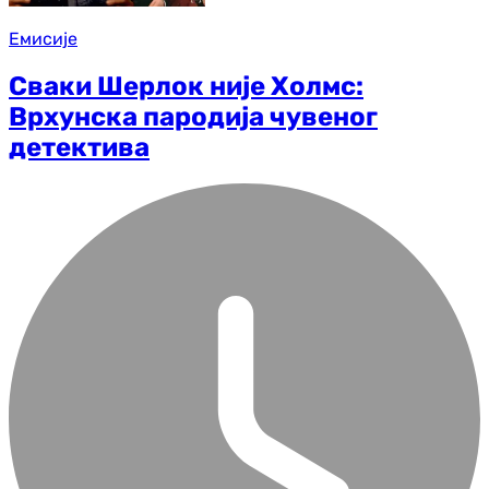
Емисије
Сваки Шерлок није Холмс:
Врхунска пародија чувеног
детектива