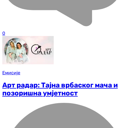
0
Емисије
Арт радар: Тајна врбаског мача и
позоришна умјетност