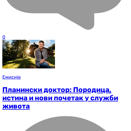
0
Емисије
Планински доктор: Породица,
истина и нови почетак у служби
живота