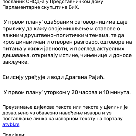
посланик СНСД-а у Представничком дому
Парламентарне скупштине БиХ.
'У првом плану' одабраним саговорницима даје
прилику да кажу своје мишљење и ставове о
важним друштвено-политичким темама, те да
кроз динамичан и отворен разговор, одговоре на
питања у жижи јавности, и преглед актуелних
дешавања, откривају истине, чињенице и доносе
закључке.
Емисију уређује и води Драгана Рајић.
'У првом плану' уторком у 20 часова и 10 минута.
Преузимање дијелова текста или текста у цјелини је
дозвољено уз обавезно навођење извора и уз
постављање линка ка изворном тексту на порталу
atvbl.rs
.
Подијели: