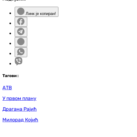
Линк је копиран!
Таг
ови
:
АТВ
У првом плану
Драгана Рајић
Милорад Којић