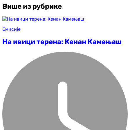
Више из рубрике
Емисије
На ивици терена: Кенан Камењаш