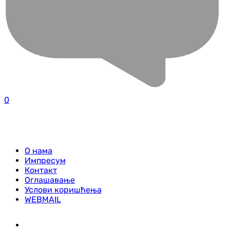
0
О нама
Импресум
Контакт
Оглашавање
Услови коришћења
WEBMAIL