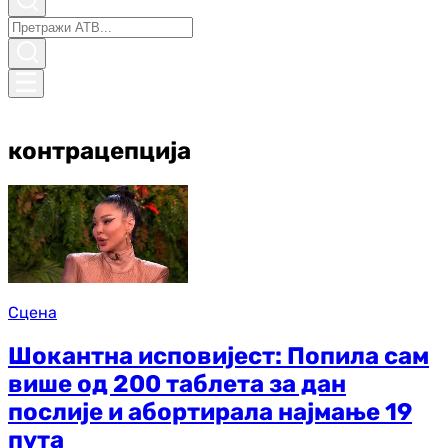
контрацепција
Сцена
Шокантна исповијест: Попила сам
више од 200 таблета за дан
послије и абортирала најмање 19
пута