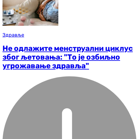
Здравље
Не одлажите менструални циклус
због љетовања: "То је озбиљно
угрожавање здравља"