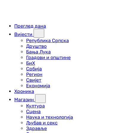
Преглед дана
Вијести
Република Српска
Друштво
Бања Лука
Градови и општине
БиХ
Србија
Регион
Свијет
Економија
Хроника
Магазин
Култура
Сцена
Наука и технологија
Љубав и секс
Здравље