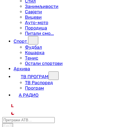
Стил
Занимљивости
Савјети
Вицеви
Ауто-мото
Породица
Питали смо...
Спорт
Фудбал
Кошарка
Тенис
Остали спортови
Архива
ТВ ПРОГРАМ
ТВ Распоред
Програм
А РАДИО
L