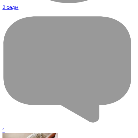
2 седм
1