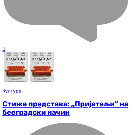
0
Култура
Стиже представа: „Пријатељи“ на
београдски начин