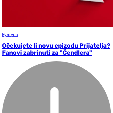
Култура
Očekujete li novu epizodu Prijatelja?
Fanovi zabrinuti za "Čendlera"