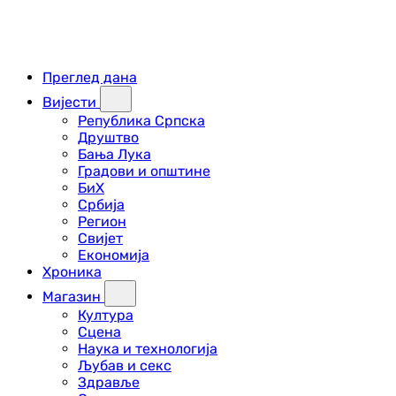
Преглед дана
Вијести
Република Српска
Друштво
Бања Лука
Градови и општине
БиХ
Србија
Регион
Свијет
Економија
Хроника
Магазин
Култура
Сцена
Наука и технологија
Љубав и секс
Здравље