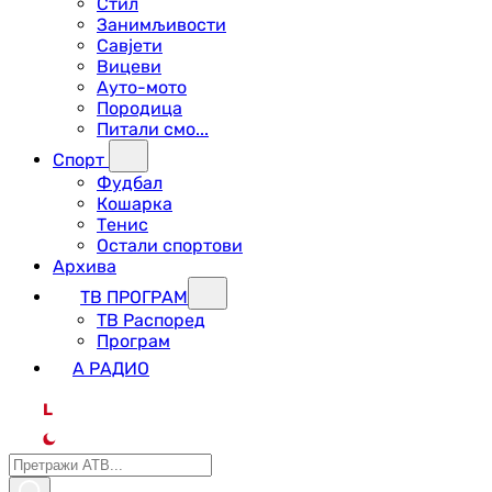
Стил
Занимљивости
Савјети
Вицеви
Ауто-мото
Породица
Питали смо...
Спорт
Фудбал
Кошарка
Тенис
Остали спортови
Архива
ТВ ПРОГРАМ
ТВ Распоред
Програм
А РАДИО
L