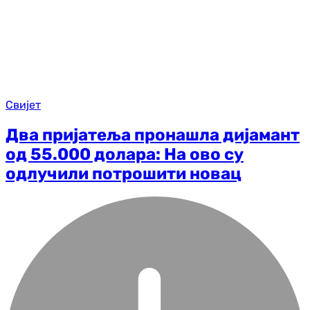
Свијет
Два пријатеља пронашла дијамант
од 55.000 долара: На ово су
одлучили потрошити новац