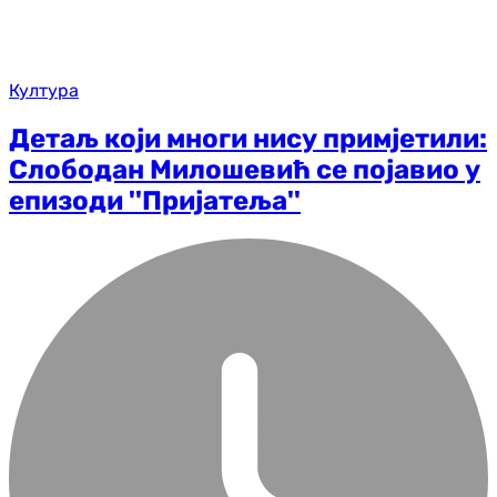
Култура
Детаљ који многи нису примјетили:
Слободан Милошевић се појавио у
епизоди ''Пријатеља''