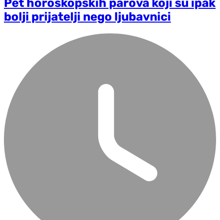
Pet horoskopskih parova koji su ipak
bolji prijatelji nego ljubavnici