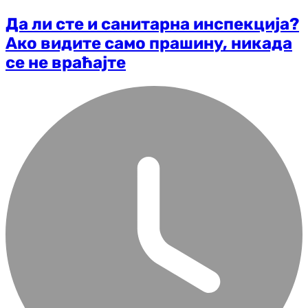
Да ли сте и санитарна инспекција?
Ако видите само прашину, никада
се не враћајте