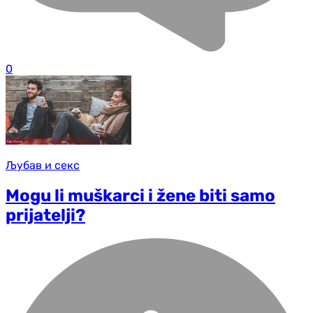
0
Љубав и секс
Mogu li muškarci i žene biti samo
prijatelji?