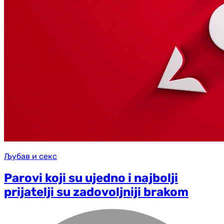
Љубав и секс
Parovi koji su ujedno i najbolji
prijatelji su zadovoljniji brakom