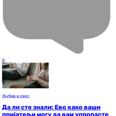
0
Љубав и секс
Да ли сте знали: Ево како ваши
пријатељи могу да вам упропасте