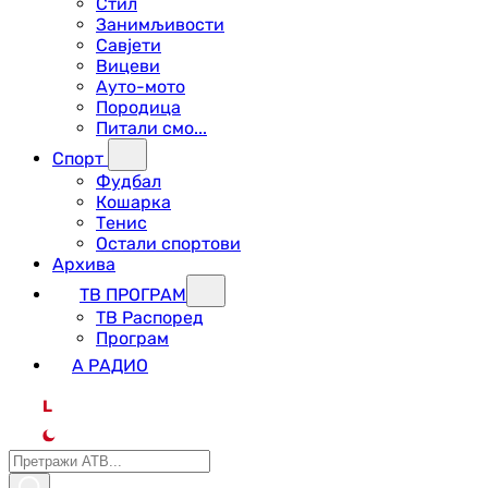
Стил
Занимљивости
Савјети
Вицеви
Ауто-мото
Породица
Питали смо...
Спорт
Фудбал
Кошарка
Тенис
Остали спортови
Архива
ТВ ПРОГРАМ
ТВ Распоред
Програм
А РАДИО
L