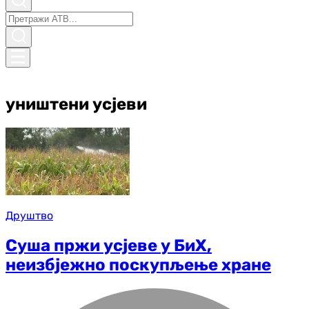
уништени усјеви
Друштво
Суша пржи усјеве у БиХ,
неизбјежно поскупљење хране