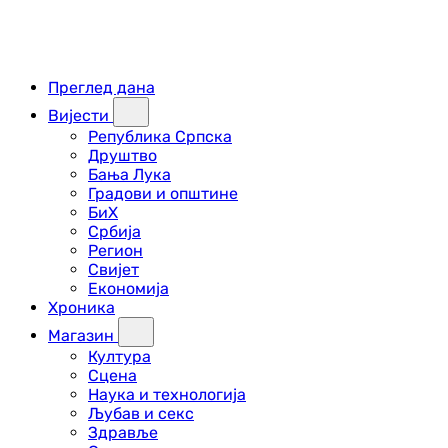
Преглед дана
Вијести
Република Српска
Друштво
Бања Лука
Градови и општине
БиХ
Србија
Регион
Свијет
Економија
Хроника
Магазин
Култура
Сцена
Наука и технологија
Љубав и секс
Здравље