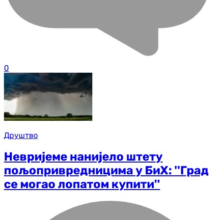
0
Друштво
Невријеме нанијело штету
пољопривредницима у БиХ: ''Град
се могао лопатом купити''