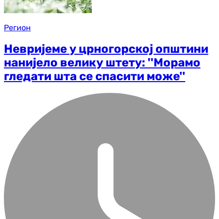
Регион
Невријеме у црногорској општини
нанијело велику штету: ''Морамо
гледати шта се спасити може''