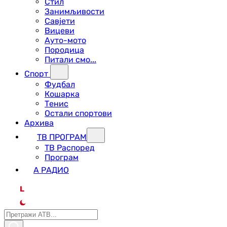
Стил
Занимљивости
Савјети
Вицеви
Ауто-мото
Породица
Питали смо...
Спорт
Фудбал
Кошарка
Тенис
Остали спортови
Архива
ТВ ПРОГРАМ
ТВ Распоред
Програм
А РАДИО
L