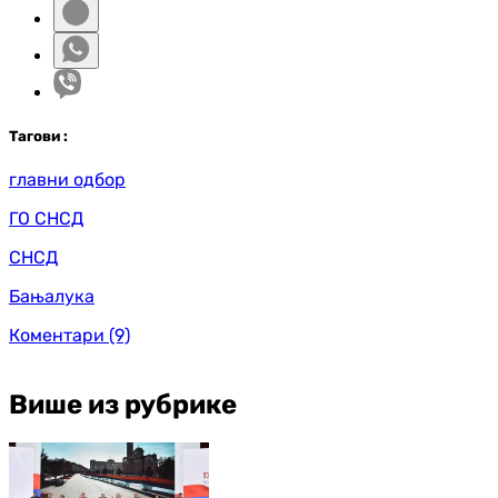
Таг
ови
:
главни одбор
ГО СНСД
СНСД
Бањалука
Коментари
(9)
Више из рубрике