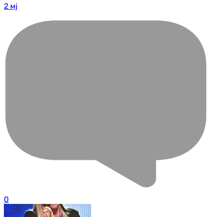
2 мј
0