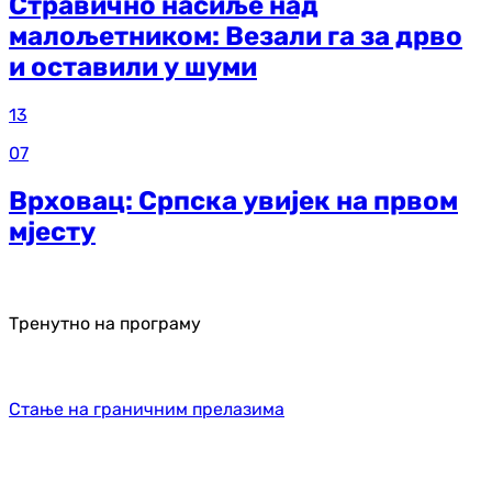
Стравично насиље над
малољетником: Везали га за дрво
и оставили у шуми
13
07
Врховац: Српска увијек на првом
мјесту
Тренутно на програму
Стање на граничним прелазима