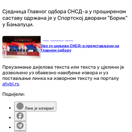
Сједница Главног одбора СНСД-а у проширеном
саставу одржана је у Спортској дворани "Борик"
у Бањалуци.
Република Српска
Ово су циљеви СНСД-а представљени на
Главном одбору
Преузимање дијелова текста или текста у цјелини је
дозвољено уз обавезно навођење извора и уз
постављање линка ка изворном тексту на порталу
atvbl.rs
.
Подијели:
Линк је копиран!