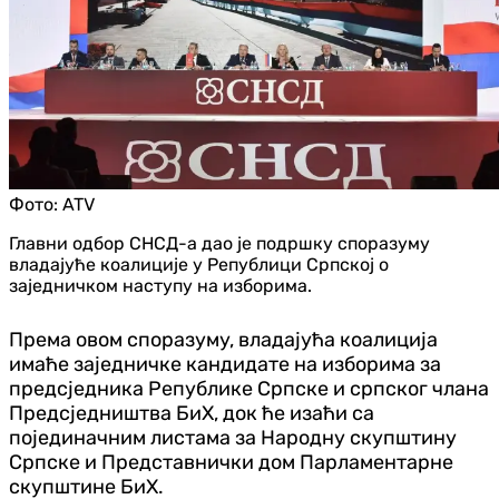
Фото:
ATV
Главни одбор СНСД-а дао је подршку споразуму
владајуће коалиције у Републици Српској о
заједничком наступу на изборима.
Према овом споразуму, владајућа коалиција
имаће заједничке кандидате на изборима за
предсједника Републике Српске и српског члана
Предсједништва БиХ, док ће изаћи са
појединачним листама за Народну скупштину
Српске и Представнички дом Парламентарне
скупштине БиХ.