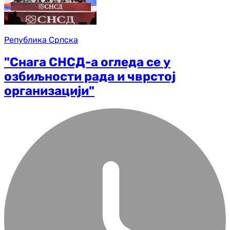
Република Српска
"Снага СНСД-а огледа се у
озбиљности рада и чврстој
организацији"