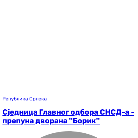
Република Српска
Сједница Главног одбора СНСД-а -
препуна дворана ''Борик''