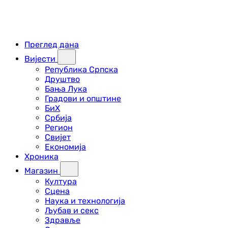
Преглед дана
Вијести
Република Српска
Друштво
Бања Лука
Градови и општине
БиХ
Србија
Регион
Свијет
Економија
Хроника
Магазин
Култура
Сцена
Наука и технологија
Љубав и секс
Здравље