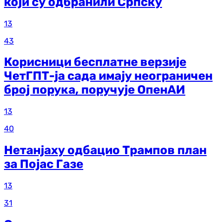
који су одбранили Српску
13
43
Корисници бесплатне верзије
ЧетГПТ-ја сада имају неограничен
број порука, поручује ОпенАИ
13
40
Нетанјаху одбацио Трампов план
за Појас Газе
13
31