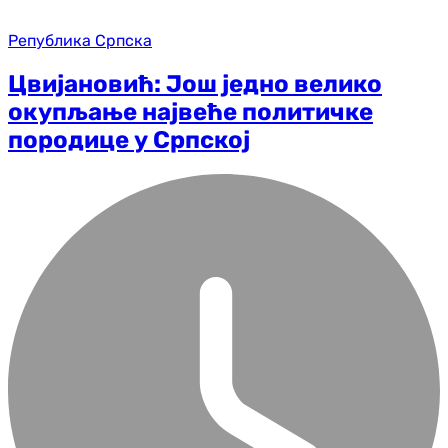
Република Српска
Цвијановић: Још једно велико
окупљање највеће политичке
породице у Српској