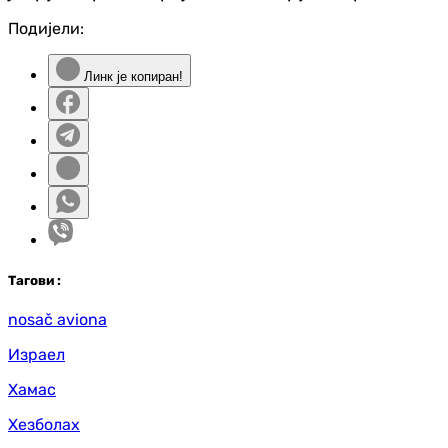
Подијели:
Линк је копиран!
Таг
ови
:
nosač aviona
Израел
Хамас
Хезболах