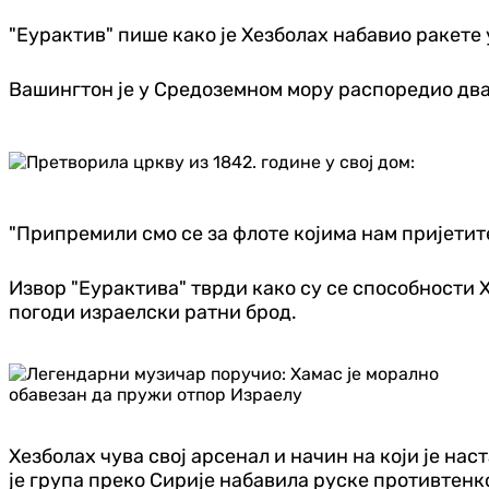
"Еурактив" пише како је Хезболах набавио ракете 
Вашингтон је у Средоземном мору распоредио два 
"Припремили смо се за флоте којима нам пријетите"
Извор "Еурактива" тврди како су се способности Х
погоди израелски ратни брод.
Хезболах чува свој арсенал и начин на који је нас
је група преко Сирије набавила руске противтенк