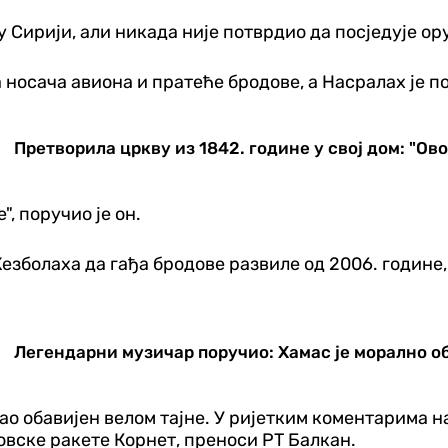
у Сирији, али никада није потврдио да посједује ор
носача авиона и пратеће бродове, а Насралах је по
Претворила цркву из 1842. године у свој дом: "Ово
, поручио је он.
езболаха да гађа бродове развиле од 2006. године,
Легендарни музичар поручио: Хамас је морално о
тао обавијен велом тајне. У ријетким коментарима на
овске ракете Корнет, преноси РТ Балкан.