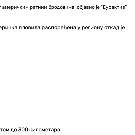
у америчким ратним бродовима, објавио је "Еурактив"
еричка пловила распоређена у региону откад је
етом до 300 километара.