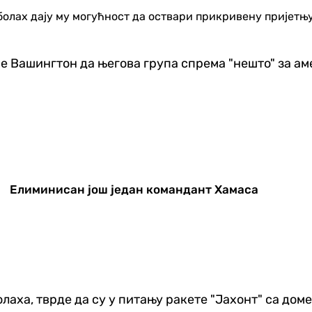
болах дају му могућност да оствари прикривену пријетњ
е Вашингтон да његова група спрема "нешто" за ам
Елиминисан још један командант Хамаса
лаха, тврде да су у питању ракете "Јахонт" са дом