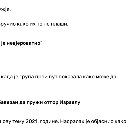
ужје.
ручио како их то не плаши.
 је невјероватно"
 када је група први пут показала како може да
бавезан да пружи отпор Израелу
 ову тему 2021. године, Насралах је објаснио како