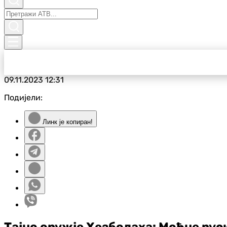
09.11.2023
12:31
Подијели:
Линк је копиран!
Тајно оружје Хезболаха: Моћне руск