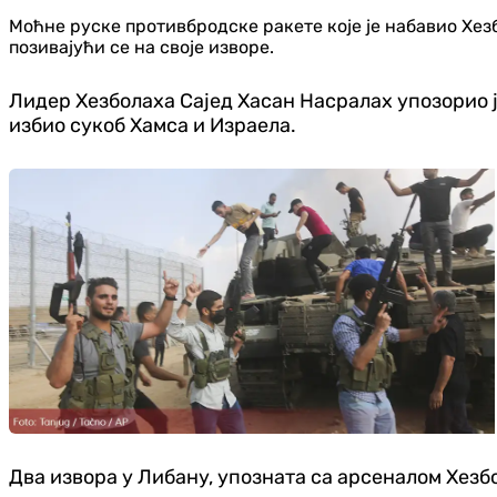
Моћне руске противбродске ракете које је набавио Хез
позивајући се на своје изворе.
Лидер Хезболаха Сајед Хасан Насралах упозорио ј
избио сукоб Хамса и Израела.
Два извора у Либану, упозната са арсеналом Хезбо