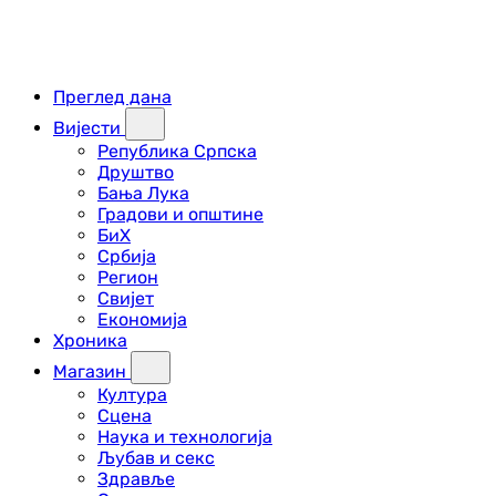
Преглед дана
Вијести
Република Српска
Друштво
Бања Лука
Градови и општине
БиХ
Србија
Регион
Свијет
Економија
Хроника
Магазин
Култура
Сцена
Наука и технологија
Љубав и секс
Здравље