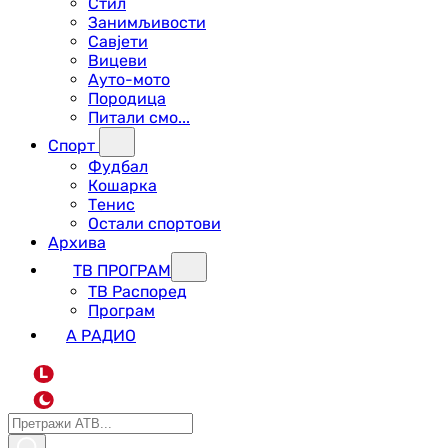
Стил
Занимљивости
Савјети
Вицеви
Ауто-мото
Породица
Питали смо...
Спорт
Фудбал
Кошарка
Тенис
Остали спортови
Архива
ТВ ПРОГРАМ
ТВ Распоред
Програм
А РАДИО
L