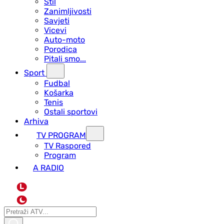
Stil
Zanimljivosti
Savjeti
Vicevi
Auto-moto
Porodica
Pitali smo...
Sport
Fudbal
Košarka
Tenis
Ostali sportovi
Arhiva
TV PROGRAM
ТV Raspored
Program
A RADIO
L