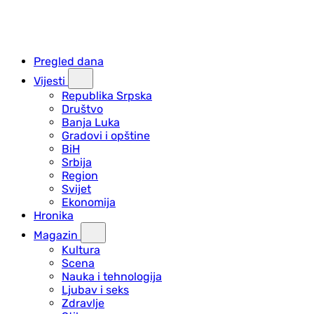
Pregled dana
Vijesti
Republika Srpska
Društvo
Banja Luka
Gradovi i opštine
BiH
Srbija
Region
Svijet
Ekonomija
Hronika
Magazin
Kultura
Scena
Nauka i tehnologija
Ljubav i seks
Zdravlje