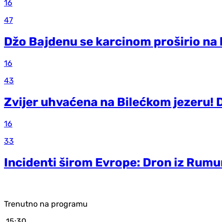
16
47
Džo Bajdenu se karcinom proširio na 
16
43
Zvijer uhvaćena na Bilećkom jezeru! 
16
33
Incidenti širom Evrope: Dron iz Rumu
Trenutno na programu
15:30