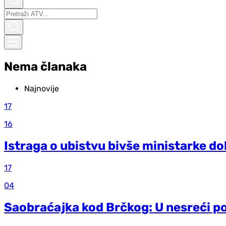
Nema članaka
Najnovije
17
16
Istraga o ubistvu bivše ministarke do
17
04
Saobraćajka kod Brčkog: U nesreći po