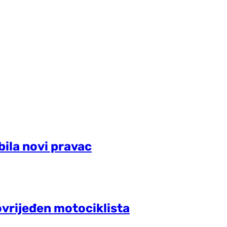
bila novi pravac
vrijeđen motociklista