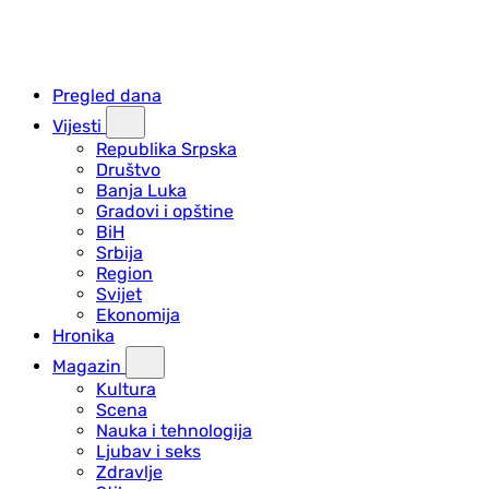
Pregled dana
Vijesti
Republika Srpska
Društvo
Banja Luka
Gradovi i opštine
BiH
Srbija
Region
Svijet
Ekonomija
Hronika
Magazin
Kultura
Scena
Nauka i tehnologija
Ljubav i seks
Zdravlje