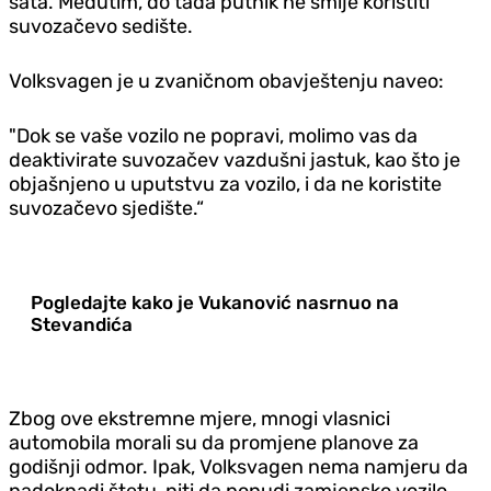
sata. Međutim, do tada putnik ne smije koristiti
suvozačevo sedište.
Volksvagen je u zvaničnom obavještenju naveo:
"Dok se vaše vozilo ne popravi, molimo vas da
deaktivirate suvozačev vazdušni jastuk, kao što je
objašnjeno u uputstvu za vozilo, i da ne koristite
suvozačevo sjedište.“
Pogledajte kako je Vukanović nasrnuo na
Stevandića
Zbog ove ekstremne mjere, mnogi vlasnici
automobila morali su da promjene planove za
godišnji odmor. Ipak, Volksvagen nema namjeru da
nadoknadi štetu, niti da ponudi zamjensko vozilo,