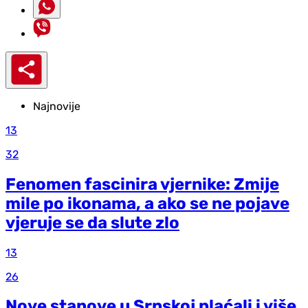
Najnovije
13
32
Fenomen fascinira vjernike: Zmije
mile po ikonama, a ako se ne pojave
vjeruje se da slute zlo
13
26
Nove stanove u Srpskoj plaćali i više