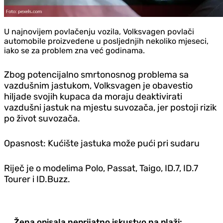
U najnovijem povlačenju vozila, Volksvagen povlači
automobile proizvedene u posljednjih nekoliko mjeseci,
iako se za problem zna već godinama.
Zbog potencijalno smrtonosnog problema sa
vazdušnim jastukom, Volksvagen je obavestio
hiljade svojih kupaca da moraju deaktivirati
vazdušni jastuk na mjestu suvozača, jer postoji rizik
po život suvozača.
Opasnost: Kućište jastuka može pući pri sudaru
Riječ je o modelima Polo, Passat, Taigo, ID.7, ID.7
Tourer i ID.Buzz.
Žena opisala neprijatno iskustvo na plaži: