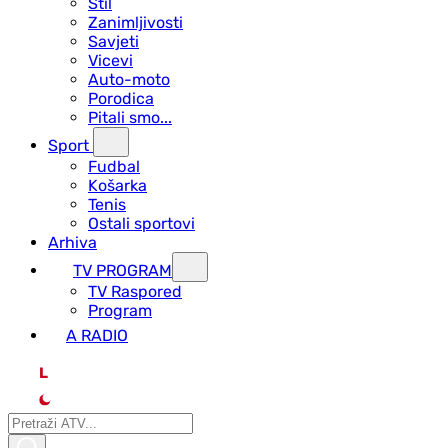
Stil
Zanimljivosti
Savjeti
Vicevi
Auto-moto
Porodica
Pitali smo...
Sport
Fudbal
Košarka
Tenis
Ostali sportovi
Arhiva
TV PROGRAM
ТV Raspored
Program
A RADIO
L