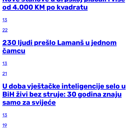
od 4.000 KM po kvadratu
13
22
230 ljudi prešlo Lamanš u jednom
čamcu
13
21
U doba vještačke inteligencije selo u
BiH živi bez struje: 30 godina znaju
samo za svijeće
13
19