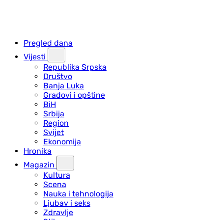
Pregled dana
Vijesti
Republika Srpska
Društvo
Banja Luka
Gradovi i opštine
BiH
Srbija
Region
Svijet
Ekonomija
Hronika
Magazin
Kultura
Scena
Nauka i tehnologija
Ljubav i seks
Zdravlje