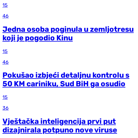
15
46
Jedna osoba poginula u zemljotresu
koji je pogodio Kinu
15
46
Pokušao izbjeći detaljnu kontrolu s
50 KM cariniku, Sud BiH ga osudio
15
36
Vještačka inteligencija prvi put
dizajnirala potpuno nove viruse