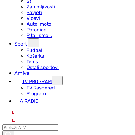
Stil
Zanimljivosti
Savjeti
Vicevi
Auto-moto
Porodica
Pitali smo...
Sport
Fudbal
Košarka
Tenis
Ostali sportovi
Arhiva
TV PROGRAM
ТV Raspored
Program
A RADIO
L