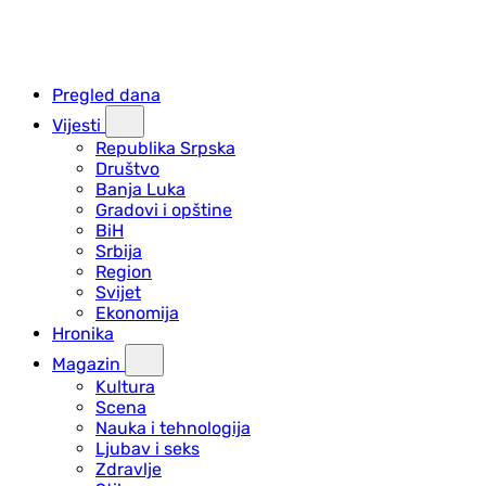
Pregled dana
Vijesti
Republika Srpska
Društvo
Banja Luka
Gradovi i opštine
BiH
Srbija
Region
Svijet
Ekonomija
Hronika
Magazin
Kultura
Scena
Nauka i tehnologija
Ljubav i seks
Zdravlje