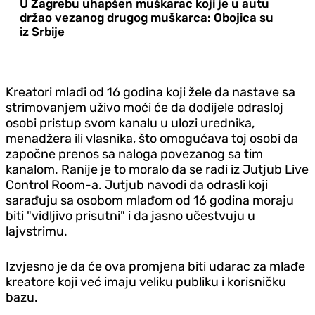
U Zagrebu uhapšen muškarac koji je u autu
držao vezanog drugog muškarca: Obojica su
iz Srbije
Kreatori mlađi od 16 godina koji žele da nastave sa
strimovanjem uživo moći će da dodijele odrasloj
osobi pristup svom kanalu u ulozi urednika,
menadžera ili vlasnika, što omogućava toj osobi da
započne prenos sa naloga povezanog sa tim
kanalom. Ranije je to moralo da se radi iz Jutjub Live
Control Room-a. Jutjub navodi da odrasli koji
sarađuju sa osobom mlađom od 16 godina moraju
biti "vidljivo prisutni" i da jasno učestvuju u
lajvstrimu.
Izvjesno je da će ova promjena biti udarac za mlađe
kreatore koji već imaju veliku publiku i korisničku
bazu.