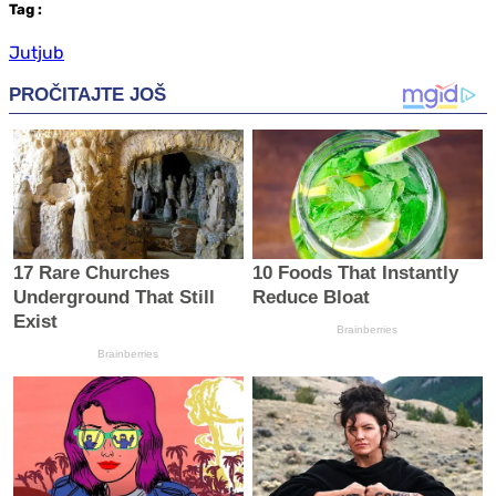
Tag
:
Jutjub