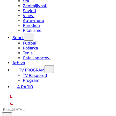
Stil
Zanimljivosti
Savjeti
Vicevi
Auto-moto
Porodica
Pitali smo...
Sport
Fudbal
Košarka
Tenis
Ostali sportovi
Arhiva
TV PROGRAM
ТV Raspored
Program
A RADIO
L