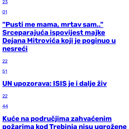
23
01
"Pusti me mama, mrtav sam.."
Srceparajuća ispovijest majke
Dejana Mitrovića koji je poginuo u
nesreći
22
51
UN upozorava: ISIS je i dalje živ
22
44
Kuće na područjima zahvaćenim
požarima kod Trebinja nisu ugrožene