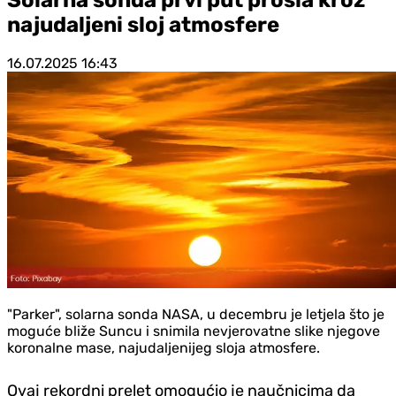
najudaljeni sloj atmosfere
16.07.2025
16:43
"Parker", solarna sonda NASA, u decembru je letjela što je
moguće bliže Suncu i snimila nevjerovatne slike njegove
koronalne mase, najudaljenijeg sloja atmosfere.
Ovaj rekordni prelet omogućio je naučnicima da