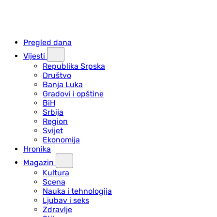
Pregled dana
Vijesti
Republika Srpska
Društvo
Banja Luka
Gradovi i opštine
BiH
Srbija
Region
Svijet
Ekonomija
Hronika
Magazin
Kultura
Scena
Nauka i tehnologija
Ljubav i seks
Zdravlje