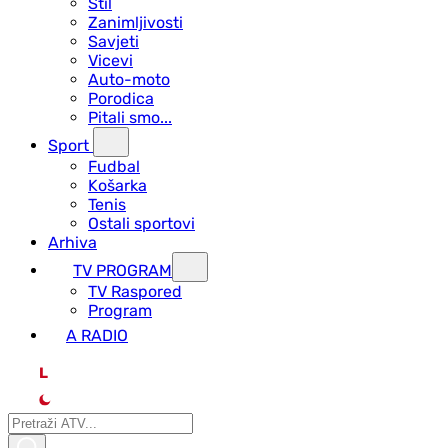
Stil
Zanimljivosti
Savjeti
Vicevi
Auto-moto
Porodica
Pitali smo...
Sport
Fudbal
Košarka
Tenis
Ostali sportovi
Arhiva
TV PROGRAM
ТV Raspored
Program
A RADIO
L