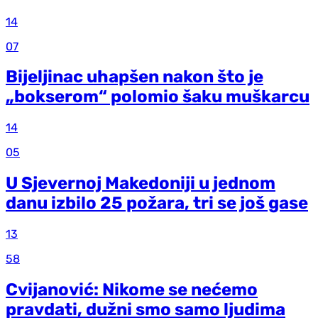
14
07
Bijeljinac uhapšen nakon što je
„bokserom“ polomio šaku muškarcu
14
05
U Sjevernoj Makedoniji u jednom
danu izbilo 25 požara, tri se još gase
13
58
Cvijanović: Nikome se nećemo
pravdati, dužni smo samo ljudima