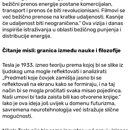
bežični prenos energije postane komercijalan,
transport i prenos će biti revolucionisani. Filmovi se
već bežično prenose na kratke udaljenosti. Kasnije
će udaljenost biti neograničena.“ Ova vizija i danas
inspiriše istraživanja u oblasti bežičnog punjenja i
distribucije energije.
Čitanje misli: granica između nauke i filozofije
Tesla je 1933. izneo teoriju prema kojoj bi se slike iz
ljudskog uma mogle reflektovati i analizirati:
„Predmeti koje čovjek zamišlja jasno bi se
reflektovali na ekranu kako se formiraju, i na taj
način bi se mogla pročitati svaka misao pojedinca.
Naši umovi bi tada zaista bili kao otvorene knjige.“
Iako je ova ideja još uvijek u domenu futurizma,
savremena neurotehnologija već istražuje slične
mogućnosti.