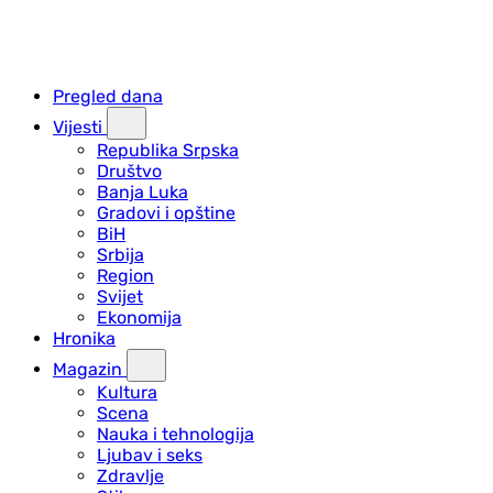
Pregled dana
Vijesti
Republika Srpska
Društvo
Banja Luka
Gradovi i opštine
BiH
Srbija
Region
Svijet
Ekonomija
Hronika
Magazin
Kultura
Scena
Nauka i tehnologija
Ljubav i seks
Zdravlje