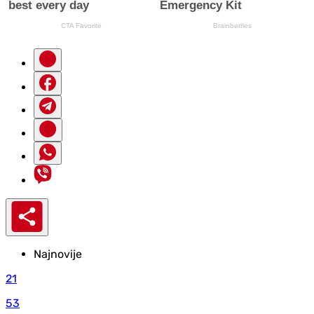
Najnovije
21
53