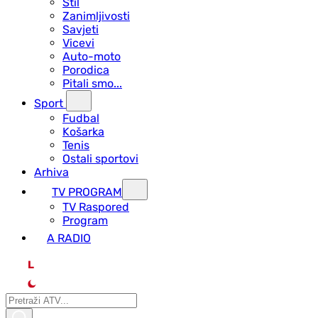
Stil
Zanimljivosti
Savjeti
Vicevi
Auto-moto
Porodica
Pitali smo...
Sport
Fudbal
Košarka
Tenis
Ostali sportovi
Arhiva
TV PROGRAM
ТV Raspored
Program
A RADIO
L