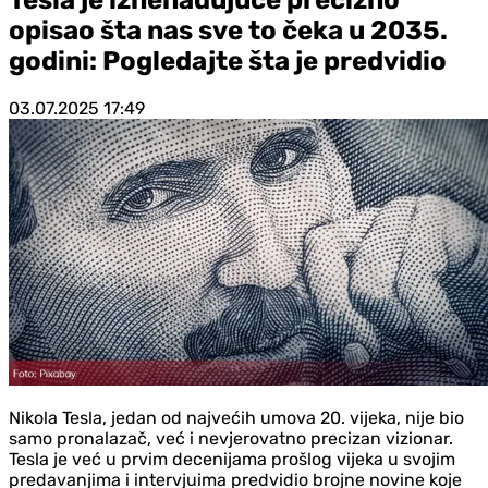
opisao šta nas sve to čeka u 2035.
godini: Pogledajte šta je predvidio
03.07.2025
17:49
Nikola Tesla, jedan od najvećih umova 20. vijeka, nije bio
samo pronalazač, već i nevjerovatno precizan vizionar.
Tesla je već u prvim decenijama prošlog vijeka u svojim
predavanjima i intervjuima predvidio brojne novine koje