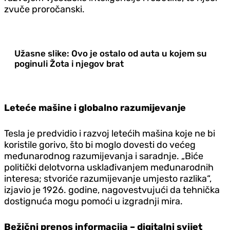
zvuče proročanski.
Užasne slike: Ovo je ostalo od auta u kojem su
poginuli Žota i njegov brat
Leteće mašine i globalno razumijevanje
Tesla je predvidio i razvoj letećih mašina koje ne bi
koristile gorivo, što bi moglo dovesti do većeg
međunarodnog razumijevanja i saradnje. „Biće
politički delotvorna usklađivanjem međunarodnih
interesa; stvoriće razumijevanje umjesto razlika“,
izjavio je 1926. godine, nagovestvujući da tehnička
dostignuća mogu pomoći u izgradnji mira.
Bežični prenos informacija – digitalni svijet