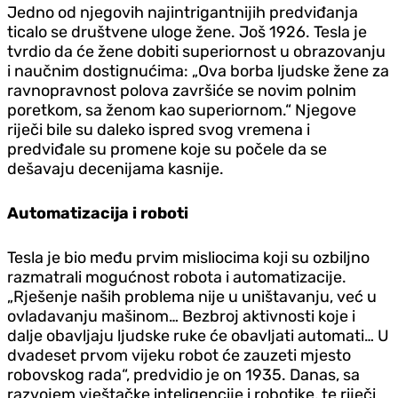
Jedno od njegovih najintrigantnijih predviđanja
ticalo se društvene uloge žene. Još 1926. Tesla je
tvrdio da će žene dobiti superiornost u obrazovanju
i naučnim dostignućima: „Ova borba ljudske žene za
ravnopravnost polova završiće se novim polnim
poretkom, sa ženom kao superiornom.“ Njegove
riječi bile su daleko ispred svog vremena i
predviđale su promene koje su počele da se
dešavaju decenijama kasnije.
Automatizacija i roboti
Tesla je bio među prvim misliocima koji su ozbiljno
razmatrali mogućnost robota i automatizacije.
„Rješenje naših problema nije u uništavanju, već u
ovladavanju mašinom… Bezbroj aktivnosti koje i
dalje obavljaju ljudske ruke će obavljati automati… U
dvadeset prvom vijeku robot će zauzeti mjesto
robovskog rada“, predvidio je on 1935. Danas, sa
razvojem vještačke inteligencije i robotike, te riječi