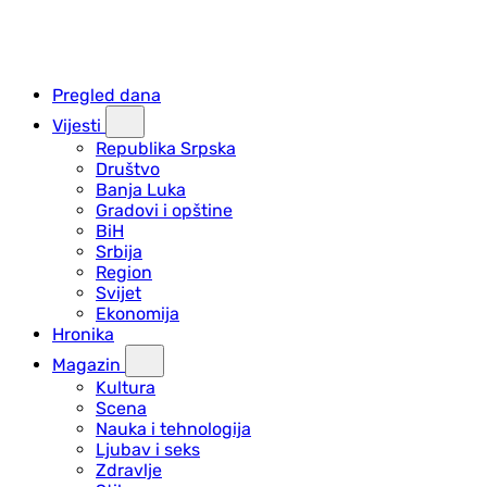
Pregled dana
Vijesti
Republika Srpska
Društvo
Banja Luka
Gradovi i opštine
BiH
Srbija
Region
Svijet
Ekonomija
Hronika
Magazin
Kultura
Scena
Nauka i tehnologija
Ljubav i seks
Zdravlje