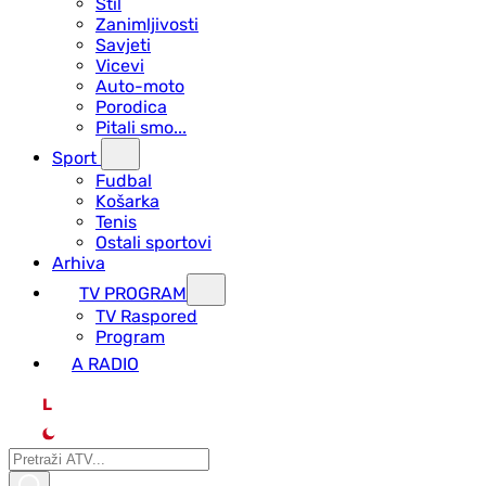
Stil
Zanimljivosti
Savjeti
Vicevi
Auto-moto
Porodica
Pitali smo...
Sport
Fudbal
Košarka
Tenis
Ostali sportovi
Arhiva
TV PROGRAM
ТV Raspored
Program
A RADIO
L