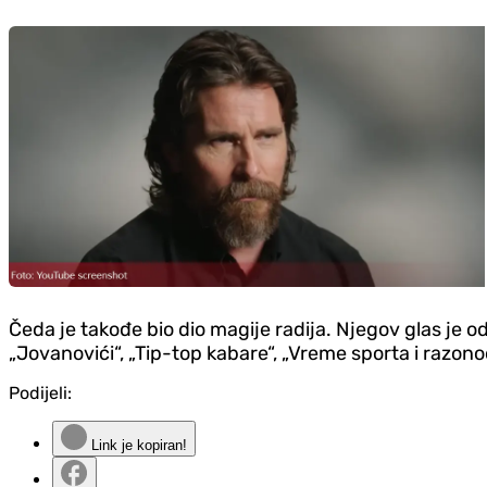
Čeda je takođe bio dio magije radija. Njegov glas je o
„Jovanovići“, „Tip-top kabare“, „Vreme sporta i razono
Podijeli:
Link je kopiran!