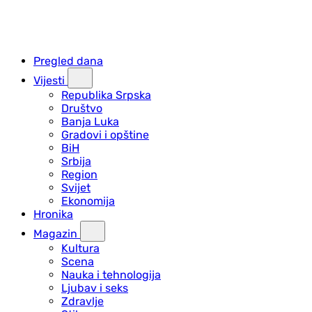
Pregled dana
Vijesti
Republika Srpska
Društvo
Banja Luka
Gradovi i opštine
BiH
Srbija
Region
Svijet
Ekonomija
Hronika
Magazin
Kultura
Scena
Nauka i tehnologija
Ljubav i seks
Zdravlje