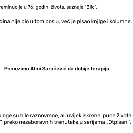
minuo je u 76. godini života, saznaje "Blic".
ina nije bio u tom poslu, već je pisao knjige i kolumne.
Pomozimo Almi Saračević da dobije terapiju
 uloge su bile raznovrsne, ali uvijek iskrene, pune života
reko nezaboravnih trenutaka u serijama „Otpisani“, „Kam