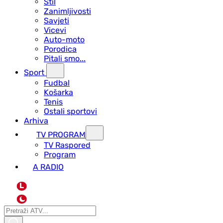
Stil
Zanimljivosti
Savjeti
Vicevi
Auto-moto
Porodica
Pitali smo...
Sport
Fudbal
Košarka
Tenis
Ostali sportovi
Arhiva
TV PROGRAM
ТV Raspored
Program
A RADIO
L