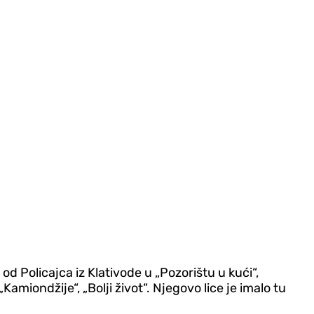
: od Policajca iz Klativode u „Pozorištu u kući“,
iondžije“, „Bolji život“. Njegovo lice je imalo tu