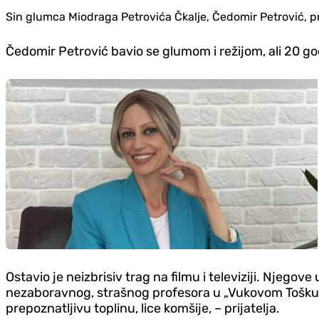
Sin glumca Miodraga Petrovića Čkalje, Čedomir Petrović, pre
Čedomir Petrović bavio se glumom i režijom, ali 20 god
Ostavio je neizbrisiv trag na filmu i televiziji. Njegove
nezaboravnog, strašnog profesora u „Vukovom Tošku“, p
prepoznatljivu toplinu, lice komšije, – prijatelja.