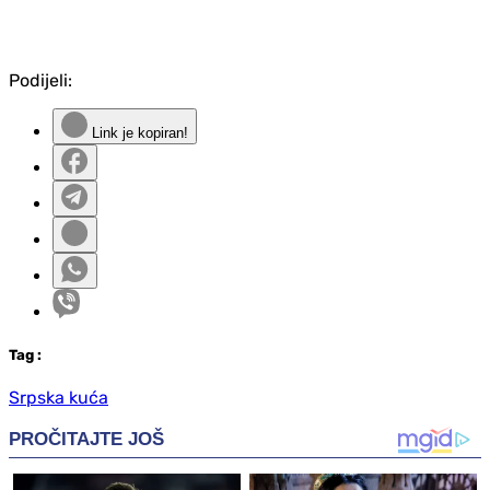
Podijeli:
Link je kopiran!
Tag
:
Srpska kuća