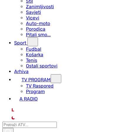
Stil
Zanimljivosti
Savjeti
Vicevi
Auto-moto
Porodica
Pitali smo...
Sport
Fudbal
Košarka
Tenis
Ostali sportovi
Arhiva
TV PROGRAM
ТV Raspored
Program
A RADIO
L