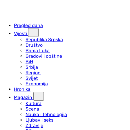
Pregled dana
Vijesti
Republika Srpska
Društvo
Banja Luka
Gradovi i opštine
BiH
Srbija
Region
Svijet
Ekonomija
Hronika
Magazin
Kultura
Scena
Nauka i tehnologija
Ljubav i seks
Zdravlje