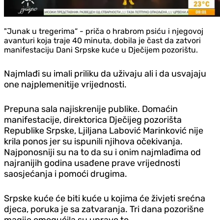
"Junak u tregerima“ - priča o hrabrom psiću i njegovoj
avanturi koja traje 40 minuta, dobila je čast da zatvori
manifestaciju Dani Srpske kuće u Dječijem pozorištu.
Najmlađi su imali priliku da uživaju ali i da usvajaju
one najplemenitije vrijednosti.
Prepuna sala najiskrenije publike. Domaćin
manifestacije, direktorica Dječijeg pozorišta
Republike Srpske, Ljiljana Labović Marinković nije
krila ponos jer su ispunili njihova očekivanja.
Najponosniji su na to da su i onim najmlađima od
najranijih godina usađene prave vrijednosti
saosjećanja i pomoći drugima.
Srpske kuće će biti kuće u kojima će živjeti srećna
djeca, poruka je sa zatvaranja. Tri dana pozorišne
magije omogućila su upravo to.