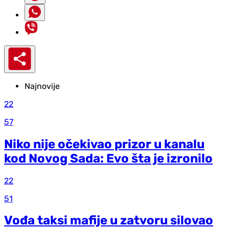
Najnovije
22
57
Niko nije očekivao prizor u kanalu
kod Novog Sada: Evo šta je izronilo
22
51
Vođa taksi mafije u zatvoru silovao