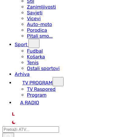
Stil
Zanimljivosti
Savjeti
Vicevi
Auto-moto
Porodica
Pitali smo...
Sport
Fudbal
Košarka
Tenis
Ostali sportovi
Arhiva
TV PROGRAM
ТV Raspored
Program
A RADIO
L