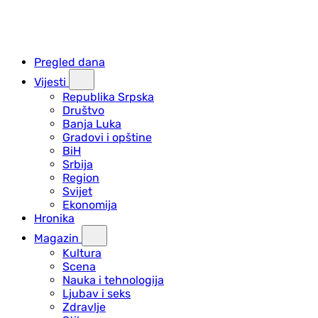
Pregled dana
Vijesti
Republika Srpska
Društvo
Banja Luka
Gradovi i opštine
BiH
Srbija
Region
Svijet
Ekonomija
Hronika
Magazin
Kultura
Scena
Nauka i tehnologija
Ljubav i seks
Zdravlje